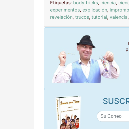
Etiquetas:
body tricks
,
ciencia
,
cien
experimentos
,
explicación
,
impromp
revelación
,
trucos
,
tutorial
,
valencia
p
SUSCR