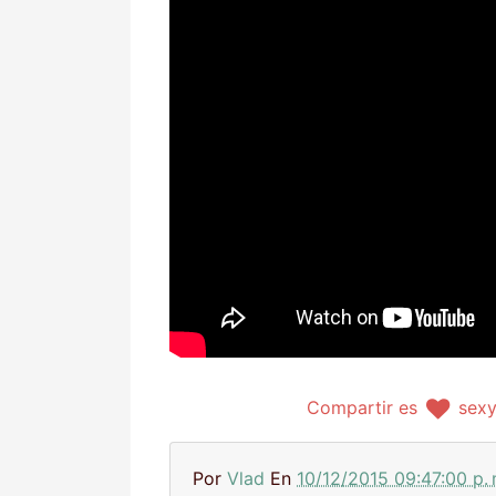
Compartir es
sex
Por
Vlad
En
10/12/2015 09:47:00 p. 