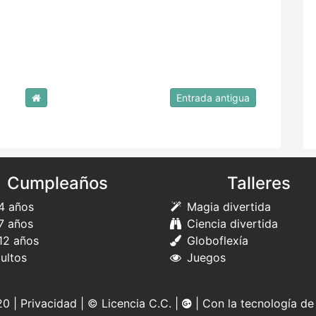
Entrada antigua
Cumpleaños
Talleres
4 años
Magia divertida
7 años
Ciencia divertida
12 años
Globoflexía
ultos
Juegos
0 |
Privacidad
|
© Licencia C.C.
|
| Con la tecnología d