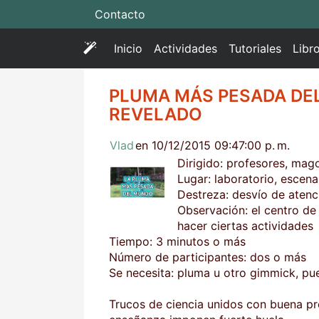
Contacto
(
Inicio
Actividades
Tutoriales
Libr
c
u
PLUMA MÁS PESADA DEL
r
REVELADO
r
e
Vlad
en 10/12/2015 09:47:00 p. m.
n
Dirigido: profesores, mag
t
Lugar: laboratorio, escenar
)
Destreza: desvío de atenc
Observación: el centro 
hacer ciertas actividades
Tiempo: 3 minutos o más
Número de participantes: dos o más
Se necesita: pluma u otro gimmick, pue
Trucos de ciencia unidos con buena p