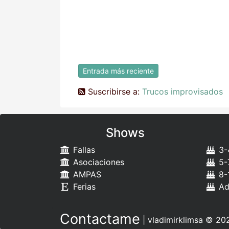
Entrada más reciente
Suscribirse a:
Trucos improvisados
Shows
Fallas
3-
Asociaciones
5-
AMPAS
8-
Ferias
Ad
Contactame
|
vladimirklimsa
© 202