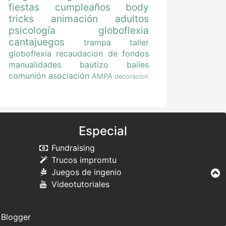
fiestas
cumpleaños
body
tricks
animación
adultos
psicología
globoflexia
cantajuegos
trampa
taller
globoflexia
recaudacion de fondos
manualidades
bautizo
bailes
comunión
asociación
AMPA
decoracion
Especial
Fundraising
Trucos impromtu
Juegos de ingenio
Videotutoriales
e
Blogger