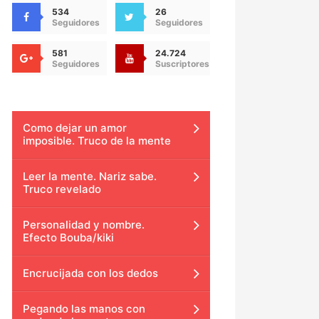
534
26
Seguidores
Seguidores
581
24.724
Seguidores
Suscriptores
Como dejar un amor
imposible. Truco de la mente
Leer la mente. Nariz sabe.
Truco revelado
Personalidad y nombre.
Efecto Bouba/kiki
Encrucijada con los dedos
Pegando las manos con