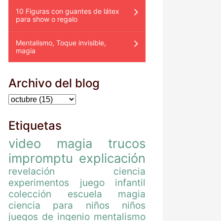
10 Figuras con guantes de látex
para show o regalo
Mentalismo, Toque invisible,
magia
Archivo del blog
Etiquetas
video
magia
trucos
impromptu
explicación
revelación
ciencia
experimentos
juego
infantil
colección
escuela magia
ciencia para niños
niños
juegos de ingenio
mentalismo