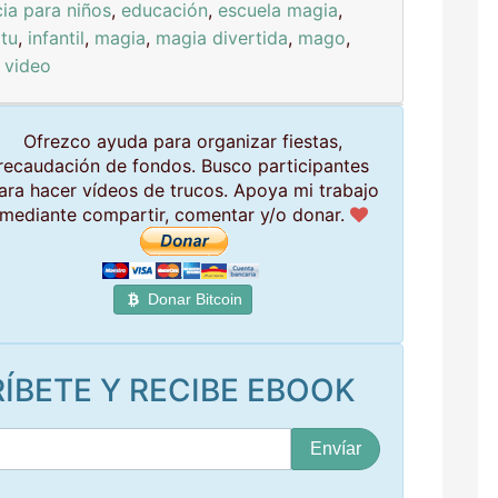
cia para niños
,
educación
,
escuela magia
,
tu
,
infantil
,
magia
,
magia divertida
,
mago
,
,
video
Ofrezco ayuda para organizar fiestas,
recaudación de fondos. Busco participantes
ara hacer vídeos de trucos. Apoya mi trabajo
mediante compartir, comentar y/o donar.
Donar Bitcoin
ÍBETE Y RECIBE EBOOK
S
u
c