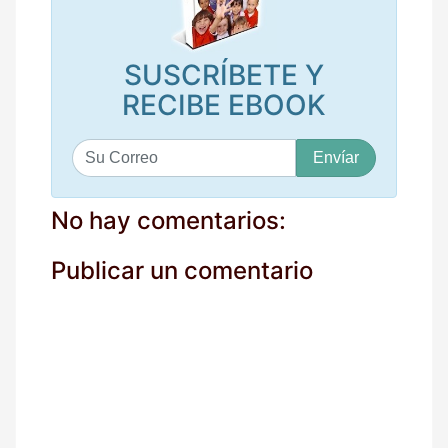
SUSCRÍBETE Y
RECIBE EBOOK
S
u
c
o
No hay comentarios:
r
r
Publicar un comentario
e
o
*