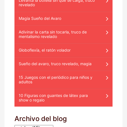
Levanta la botella sin que se caiga, truco
revelado
Magia Sueño del Avaro
Adivinar la carta sin tocarla, truco de
mentalismo revelado
Globoflexía, el ratón volador
Sueño del avaro, truco revelado, magia
15 Juegos con el periódico para niños y
adultos
10 Figuras con guantes de látex para
show o regalo
Archivo del blog