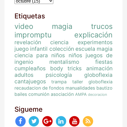
Etiquetas
video
magia
trucos
impromptu
explicación
revelación
ciencia
experimentos
juego
infantil
colección
escuela magia
ciencia para niños
niños
juegos de
ingenio
mentalismo
fiestas
cumpleaños
body tricks
animación
adultos
psicología
globoflexia
cantajuegos
trampa
taller globoflexia
recaudacion de fondos
manualidades
bautizo
bailes
comunión
asociación
AMPA
decoracion
Sigueme