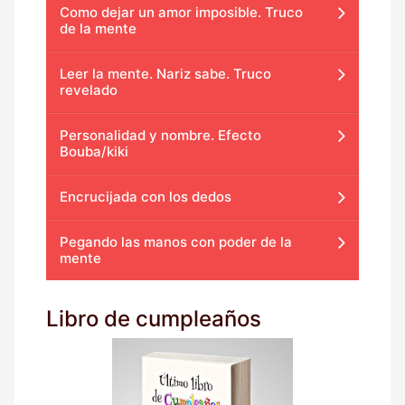
Como dejar un amor imposible. Truco
de la mente
Leer la mente. Nariz sabe. Truco
revelado
Personalidad y nombre. Efecto
Bouba/kiki
Encrucijada con los dedos
Pegando las manos con poder de la
mente
Libro de cumpleaños