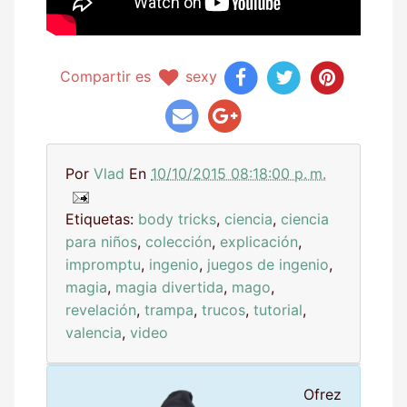
Compartir es
sexy
Por
Vlad
En
10/10/2015 08:18:00 p. m.
Etiquetas:
body tricks
,
ciencia
,
ciencia
para niños
,
colección
,
explicación
,
impromptu
,
ingenio
,
juegos de ingenio
,
magia
,
magia divertida
,
mago
,
revelación
,
trampa
,
trucos
,
tutorial
,
valencia
,
video
Ofrez