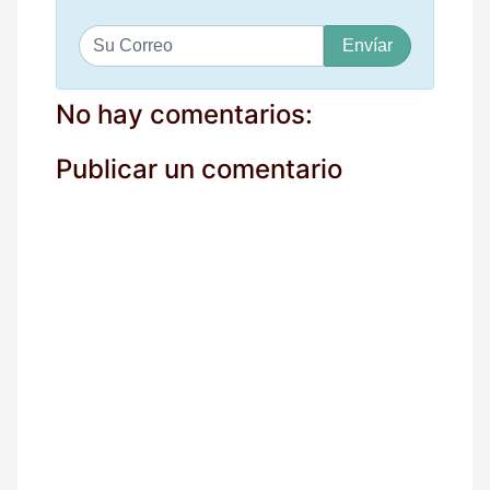
S
u
c
o
No hay comentarios:
r
r
Publicar un comentario
e
o
*