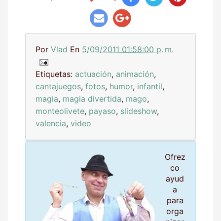
Por
Vlad
En
5/09/2011 01:58:00 p. m.
Etiquetas:
actuación
,
animación
,
cantajuegos
,
fotos
,
humor
,
infantil
,
magia
,
magia divertida
,
mago
,
monteolivete
,
payaso
,
slideshow
,
valencia
,
video
Ofrez
co
ayud
a
para
orga