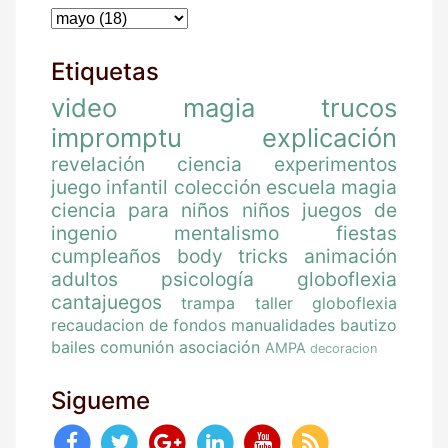
Etiquetas
video
magia
trucos
impromptu
explicación
revelación
ciencia
experimentos
juego
infantil
colección
escuela magia
ciencia para niños
niños
juegos de
ingenio
mentalismo
fiestas
cumpleaños
body tricks
animación
adultos
psicología
globoflexia
cantajuegos
trampa
taller globoflexia
recaudacion de fondos
manualidades
bautizo
bailes
comunión
asociación
AMPA
decoracion
Sigueme