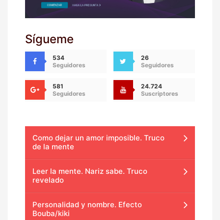
Sígueme
534
26
Seguidores
Seguidores
581
24.724
Seguidores
Suscriptores
Como dejar un amor imposible. Truco
de la mente
Leer la mente. Nariz sabe. Truco
revelado
Personalidad y nombre. Efecto
Bouba/kiki