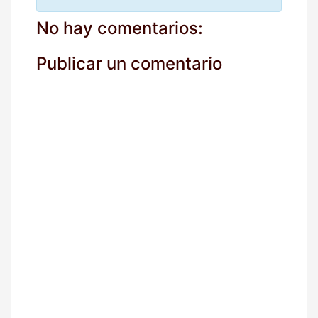
c
o
No hay comentarios:
r
r
Publicar un comentario
e
o
*