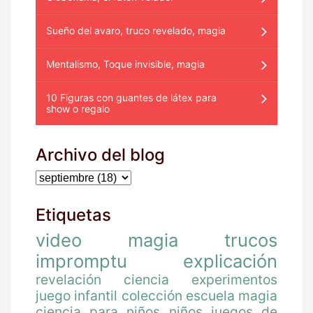
Sueño del avaro, truco revelado, magia
Mentalismo, Toque invisible, magia
10 Figuras con guantes de látex para
show o regalo
Archivo del blog
Etiquetas
video
magia
trucos
impromptu
explicación
revelación
ciencia
experimentos
juego
infantil
colección
escuela magia
ciencia para niños
niños
juegos de