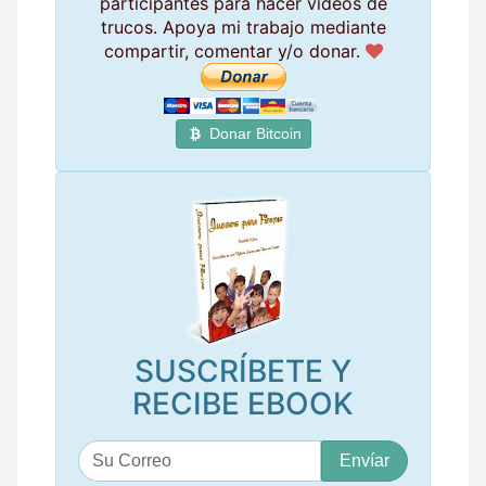
participantes para hacer vídeos de
trucos. Apoya mi trabajo mediante
compartir, comentar y/o donar.
Donar Bitcoin
SUSCRÍBETE Y
RECIBE EBOOK
S
u