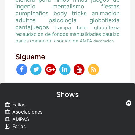
ingenio
mentalismo
fiestas
cumpleaños
body tricks
animación
adultos
psicología
globoflexia
cantajuegos
trampa
taller globoflexia
recaudacion de fondos
manualidades
bautizo
bailes
comunión
asociación
AMPA
decoracion
Sigueme
Shows
Fallas
Asociaciones
AMPAS
Ferias