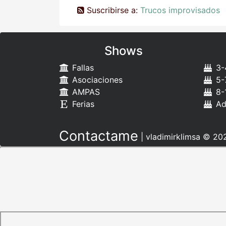
Suscribirse a:
Trucos improvisados
Shows
Fallas
3-
Asociaciones
5-
AMPAS
8-
Ferias
Ad
Contactame
|
vladimirklimsa
© 202