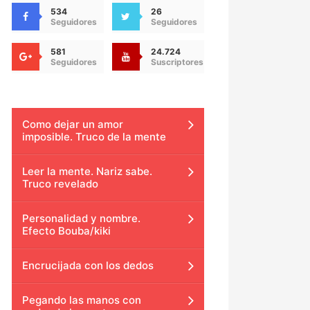
534
26
Seguidores
Seguidores
581
24.724
Seguidores
Suscriptores
Como dejar un amor
imposible. Truco de la mente
Leer la mente. Nariz sabe.
Truco revelado
Personalidad y nombre.
Efecto Bouba/kiki
Encrucijada con los dedos
Pegando las manos con