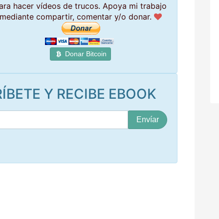
ara hacer vídeos de trucos. Apoya mi trabajo
mediante compartir, comentar y/o donar.
Donar Bitcoin
ÍBETE Y RECIBE EBOOK
S
u
c
o
r
r
e
o
*