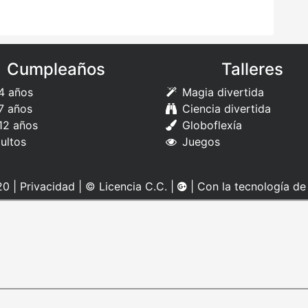
Cumpleaños
Talleres
4 años
Magia divertida
7 años
Ciencia divertida
12 años
Globoflexía
ultos
Juegos
0 |
Privacidad
|
© Licencia C.C.
|
| Con la tecnología d