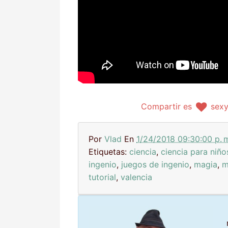
Compartir es
sex
Por
Vlad
En
1/24/2018 09:30:00 p. 
Etiquetas:
ciencia
,
ciencia para niño
ingenio
,
juegos de ingenio
,
magia
,
m
tutorial
,
valencia