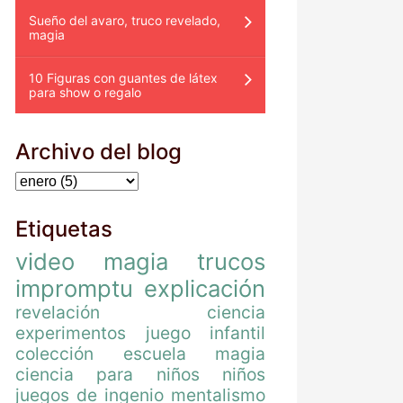
Sueño del avaro, truco revelado,
magia
10 Figuras con guantes de látex
para show o regalo
Archivo del blog
Etiquetas
video
magia
trucos
impromptu
explicación
revelación
ciencia
experimentos
juego
infantil
colección
escuela magia
ciencia para niños
niños
juegos de ingenio
mentalismo