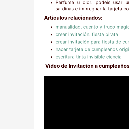
Perfume u olor: podéis usar 
sardinas e impregnar la tarjeta c
Artículos relacionados:
manualidad, cuento y truco mági
crear invitación. fiesta pirata
crear invitación para fiesta de c
hacer tarjeta de cumpleaños origi
escritura tinta invisible ciencia
Vídeo de Invitación a cumpleaños