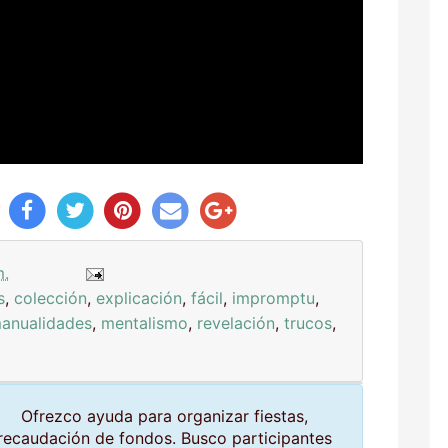
y
m.
s
,
colección
,
explicación
,
fácil
,
impromptu
,
anualidades
,
mentalismo
,
revelación
,
trucos
,
Ofrezco ayuda para organizar fiestas,
recaudación de fondos. Busco participantes