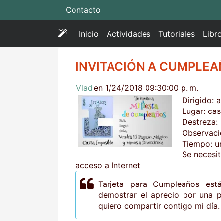
Contacto
(
Inicio
Actividades
Tutoriales
Libr
c
u
INVITACIÓN A CUMPLEA
r
r
Vlad
en 1/24/2018 09:30:00 p. m.
e
Dirigido: 
n
Lugar: cas
t
Destreza: 
)
Observaci
Tiempo: u
Se necesita
acceso a Internet
Tarjeta para Cumpleaños está
demostrar el aprecio por una pe
quiero compartir contigo mi día.