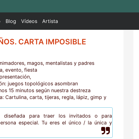
o
Blog
Vídeos
Artista
ÑOS. CARTA IMPOSIBLE
animadores, magos, mentalistas y padres
a, evento, fiesta
presentación,
ón: juegos topológicos asombran
nos 15 minutos según nuestra destreza
: Cartulina, carta, tijeras, regla, lápiz, gimp y
 diseñada para traer los invitados o para
rsona especial. Tu eres el único / la única y