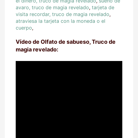
el dinero, truco de magia revelado
,
sueño de
avaro, truco de magia revelado
,
tarjeta de
visita recordar, truco de magia revelado
,
atraviesa la tarjeta con la moneda o el
cuerpo
,
Vídeo de Olfato de sabueso, Truco de
magia revelado: