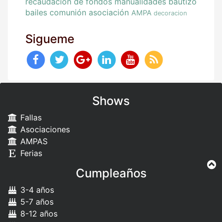
recaudacion de fondos
manualidades
bautizo
bailes
comunión
asociación
AMPA
decoracion
Sigueme
Shows
Fallas
Asociaciones
AMPAS
Ferias
Cumpleaños
3-4 años
5-7 años
8-12 años