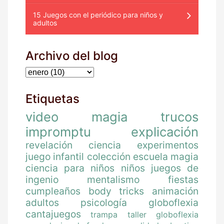
15 Juegos con el periódico para niños y
adultos
Archivo del blog
Etiquetas
video
magia
trucos
impromptu
explicación
revelación
ciencia
experimentos
juego
infantil
colección
escuela magia
ciencia para niños
niños
juegos de
ingenio
mentalismo
fiestas
cumpleaños
body tricks
animación
adultos
psicología
globoflexia
cantajuegos
trampa
taller globoflexia