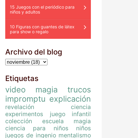
15 Juegos con el periódico para
niños y adultos
10 Figuras con guantes de látex
para show o regalo
Archivo del blog
Etiquetas
video
magia
trucos
impromptu
explicación
revelación
ciencia
experimentos
juego
infantil
colección
escuela magia
ciencia para niños
niños
juegos de ingenio
mentalismo