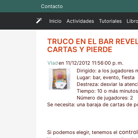
Contacto
(
Inicio
Actividades
Tutoriales
Libr
c
u
TRUCO EN EL BAR REVEL
r
CARTAS Y PIERDE
r
e
Vlad
en 11/12/2012 11:56:00 p. m.
n
Dirigido: a los jugadores
t
Lugar: bar, evento, fiesta
)
Destreza: desviar la atenc
Tiempo: 10 o más minutos
Número de jugadores: 2
Se necesita: una baraja de cartas de p
control
Si podemos elegir, tenemos el