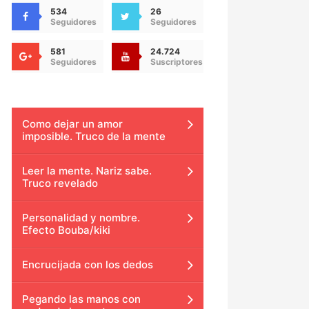
534
26
Seguidores
Seguidores
581
24.724
Seguidores
Suscriptores
Como dejar un amor
imposible. Truco de la mente
Leer la mente. Nariz sabe.
Truco revelado
Personalidad y nombre.
Efecto Bouba/kiki
Encrucijada con los dedos
Pegando las manos con