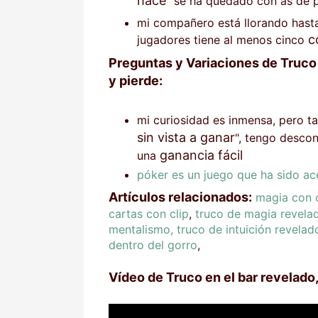
hace
" se ha quedado con as de p
mi compañero está llorando hasta
c
jugadores tiene al menos cinco
Preguntas y Variaciones de Truco e
y pierde:
mi curiosidad es inmensa, pero ta
sin vista a ganar
", tengo desco
ganancia fácil
una
póker es un juego que ha sido a
Artículos relacionados:
magia con c
cartas con clip
,
truco de magia revelad
mentalismo, truco de intuición revelad
dentro del gorro
,
Vídeo de Truco en el bar revelado, 