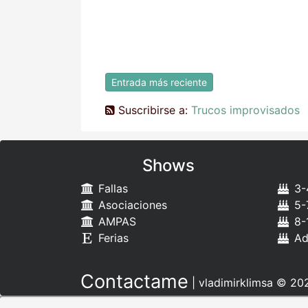
Entrada más reciente
Suscribirse a:
Trucos improvisados
Shows
Fallas
3-
Asociaciones
5-
AMPAS
8-
Ferias
Ad
Contactame
|
vladimirklimsa
© 202