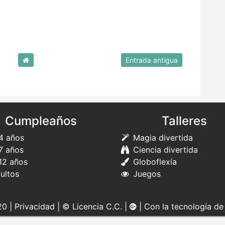
Entrada antigua
Cumpleaños
Talleres
4 años
Magia divertida
7 años
Ciencia divertida
12 años
Globoflexía
ultos
Juegos
0 |
Privacidad
|
© Licencia C.C.
|
| Con la tecnología d