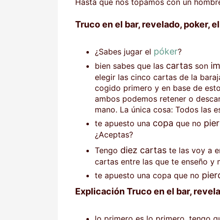
Hasta que nos topamos con un hombr
Truco en el bar, revelado, poker, el
póker
¿Sabes jugar el
?
cartas
im
bien sabes que las
son
elegir las cinco cartas de la baraj
cogido primero y en base de est
ambos podemos retener o descart
mano. La única cosa: Todos las e
copa
pie
te apuesto una
que no
¿Aceptas?
diez cartas
Tengo
te las voy a e
cartas entre las que te enseño y
pier
te apuesto una copa que no
Explicación Truco en el bar, revelad
lo primero es lo primero, tengo 