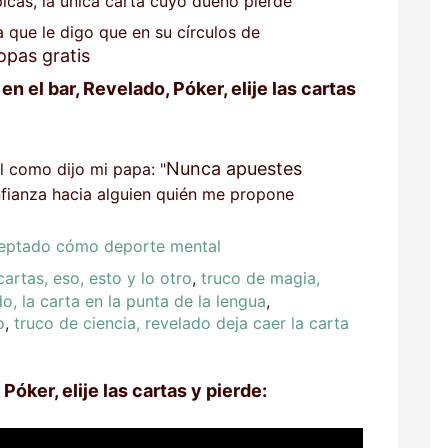
icas, la única carta cuyo dueño pierde
 que le digo que en su círculos de
opas gratis
n el bar, Revelado, Póker, elije las cartas
Nunca apuestes
l como dijo mi papa: "
nfianza hacia alguien quién me propone
ceptado cómo deporte mental
artas, eso, esto y lo otro
,
truco de magia,
o, la carta en la punta de la lengua
,
o
,
truco de ciencia, revelado deja caer la carta
Póker, elije las cartas y pierde: