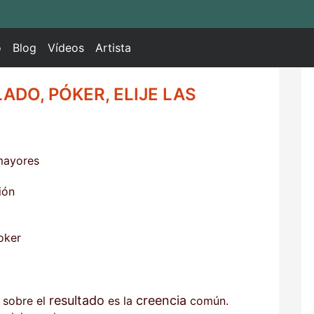
o
Blog
Vídeos
Artista
ADO, PÓKER, ELIJE LAS
 mayores
ión
oker
resultado
creencia
sobre el
es la
común.