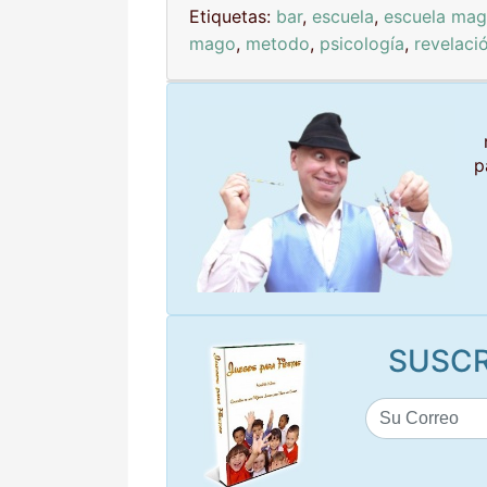
Etiquetas:
bar
,
escuela
,
escuela mag
mago
,
metodo
,
psicología
,
revelaci
p
SUSCR