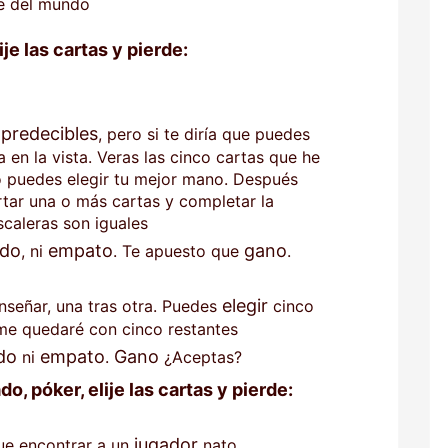
e del mundo
ije las cartas y pierde:
predecibles
, pero si te diría que puedes
a en la vista. Veras las cinco cartas que he
o puedes elegir tu mejor mano. Después
ar una o más cartas y completar la
scaleras son iguales
rdo
empato
gano
, ni
. Te apuesto que
.
elegir
nseñar, una tras otra. Puedes
cinco
 me quedaré con cinco restantes
do
empato
Gano
ni
.
¿Aceptas?
o, póker, elije las cartas y pierde:
jugador
que encontrar a un
nato