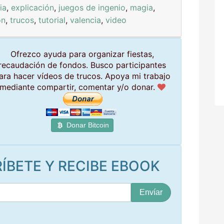
ia
,
explicación
,
juegos de ingenio
,
magia
,
ón
,
trucos
,
tutorial
,
valencia
,
video
Ofrezco ayuda para organizar fiestas,
recaudación de fondos. Busco participantes
ara hacer vídeos de trucos. Apoya mi trabajo
mediante compartir, comentar y/o donar.
Donar Bitcoin
ÍBETE Y RECIBE EBOOK
S
u
c
o