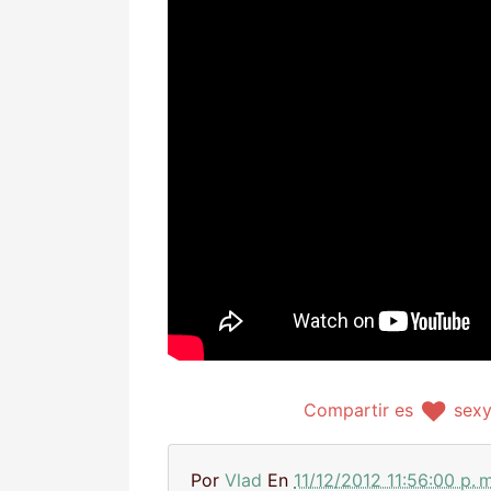
Compartir es
sex
Por
Vlad
En
11/12/2012 11:56:00 p. m