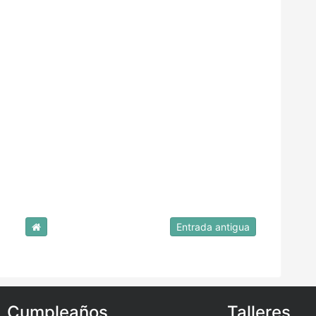
Entrada antigua
Cumpleaños
Talleres