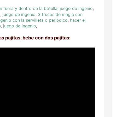
n fuera y dentro de la botella, juego de ingenio
,
, juego de ingenio
,
3 trucos de magia con
genio con la servilleta o periódico
,
hacer el
s, juego de ingenio
,
as pajitas, bebe con dos pajitas: