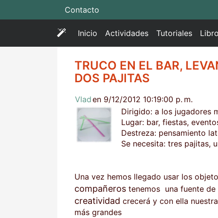
Contacto
(
Inicio
Actividades
Tutoriales
Libr
c
u
TRUCO EN EL BAR, LEVA
r
DOS PAJITAS
r
e
Vlad
en 9/12/2012 10:19:00 p. m.
n
Dirigido: a los jugadores
t
Lugar: bar, fiestas, evento
)
Destreza: pensamiento lat
Se necesita: tres pajitas, 
Una vez hemos llegado usar los objet
compañeros
tenemos una fuente de s
creatividad
crecerá y con ella nuestr
más grandes