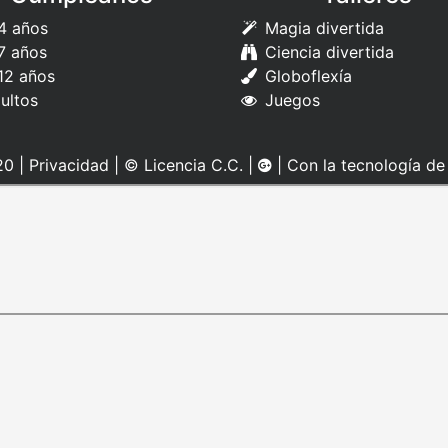
4 años
Magia divertida
7 años
Ciencia divertida
12 años
Globoflexía
ultos
Juegos
0 |
Privacidad
|
© Licencia C.C.
|
| Con la tecnología d