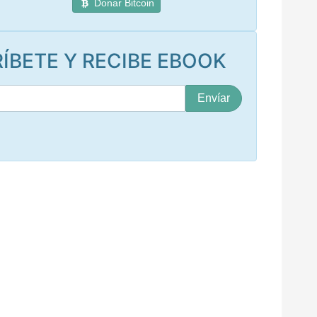
Donar Bitcoin
ÍBETE Y RECIBE EBOOK
S
u
c
o
r
r
e
o
*