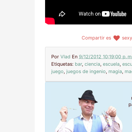
Compartir es
sex
Por
Vlad
En
9/12/2012 10:19:00 p. m
Etiquetas:
bar
,
ciencia
,
escuela
,
esc
juego
,
juegos de ingenio
,
magia
,
ma
p