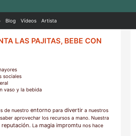
o
Blog
Vídeos
Artista
NTA LAS PAJITAS, BEBE CON
 mayores
s sociales
eral
un vaso y la bebida
entorno
divertir
os de nuestro
para
a nuestros
aber aprovechar los recursos a mano. Nuestra
reputación.
magia impromtu
a
La
nos hace