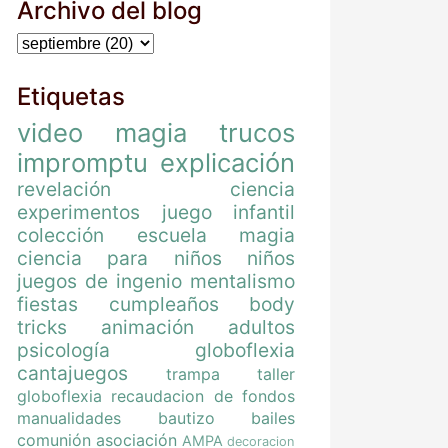
Archivo del blog
Etiquetas
video
magia
trucos
impromptu
explicación
revelación
ciencia
experimentos
juego
infantil
colección
escuela magia
ciencia para niños
niños
juegos de ingenio
mentalismo
fiestas
cumpleaños
body
tricks
animación
adultos
psicología
globoflexia
cantajuegos
trampa
taller
globoflexia
recaudacion de fondos
manualidades
bautizo
bailes
comunión
asociación
AMPA
decoracion