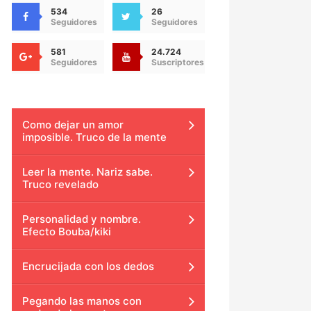
534
26
Seguidores
Seguidores
581
24.724
Seguidores
Suscriptores
Como dejar un amor
imposible. Truco de la mente
Leer la mente. Nariz sabe.
Truco revelado
Personalidad y nombre.
Efecto Bouba/kiki
Encrucijada con los dedos
Pegando las manos con