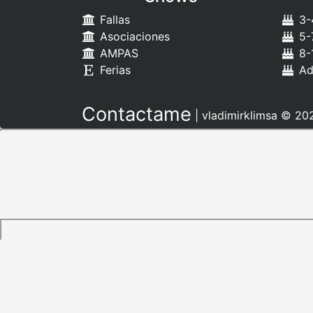
Fallas
3-
Asociaciones
5-
AMPAS
8-
Ferias
Ad
Contactame
|
vladimirklimsa
© 202