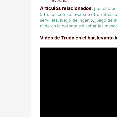
Artículos relacionados:
pon el tapó
5 trucos con coca-cola u otro refresco
servilleta, juego de ingenio
,
juego de in
nudo en la corbata sin soltar las mano
Vídeo de Truco en el bar, levanta l