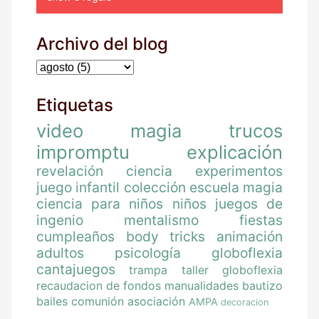
Archivo del blog
Etiquetas
video
magia
trucos
impromptu
explicación
revelación
ciencia
experimentos
juego
infantil
colección
escuela magia
ciencia para niños
niños
juegos de
ingenio
mentalismo
fiestas
cumpleaños
body tricks
animación
adultos
psicología
globoflexia
cantajuegos
trampa
taller globoflexia
recaudacion de fondos
manualidades
bautizo
bailes
comunión
asociación
AMPA
decoracion