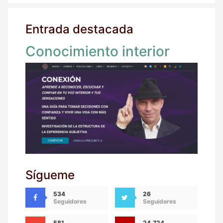
Entrada destacada
Conocimiento interior
Sígueme
534
26
Seguidores
Seguidores
581
24.724