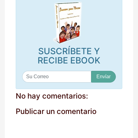
SUSCRÍBETE Y
RECIBE EBOOK
S
u
c
o
No hay comentarios:
r
r
Publicar un comentario
e
o
*