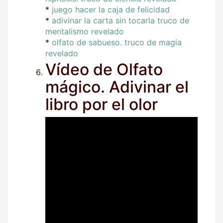
*
juego hacer la caja de felicidad
*
adivinar la carta sin tocarla truco de
mentalismo revelado
*
olfato de sabueso. truco de magia
revelado
Vídeo de Olfato
mágico. Adivinar el
libro por el olor