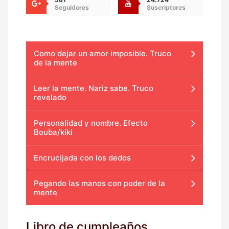
Seguidores
Suscriptores
Como dejar un amor imposible. Truco
de la mente
Leer la mente. Nariz sabe. Truco
revelado
Personalidad y nombre. Efecto
Bouba/kiki
Encrucijada con los dedos
Pegando las manos con poder de la
mente
Libro de cumpleaños