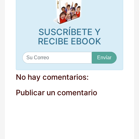
SUSCRÍBETE Y
RECIBE EBOOK
S
u
c
o
No hay comentarios:
r
r
Publicar un comentario
e
o
*