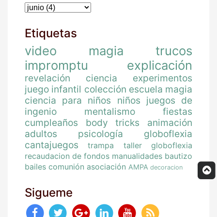
Etiquetas
video
magia
trucos
impromptu
explicación
revelación
ciencia
experimentos
juego
infantil
colección
escuela magia
ciencia para niños
niños
juegos de
ingenio
mentalismo
fiestas
cumpleaños
body tricks
animación
adultos
psicología
globoflexia
cantajuegos
trampa
taller globoflexia
recaudacion de fondos
manualidades
bautizo
bailes
comunión
asociación
AMPA
decoracion
Sigueme