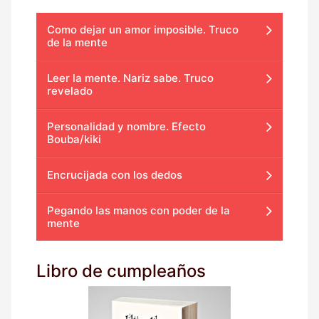
Como dejar un amor imposible. Truco
de la mente
Leer la mente. Nariz sabe. Truco
revelado
Personalidad y nombre. Efecto
Bouba/kiki
Encrucijada con los dedos
Pegando las manos con poder de la
mente
Libro de cumpleaños