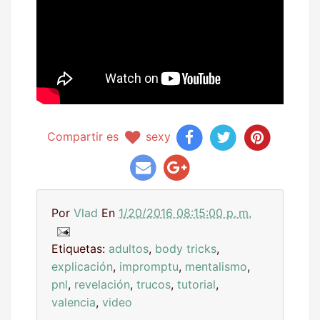
Compartir es
sexy
Por
Vlad
En
1/20/2016 08:15:00 p. m.
Etiquetas:
adultos
,
body tricks
,
explicación
,
impromptu
,
mentalismo
,
pnl
,
revelación
,
trucos
,
tutorial
,
valencia
,
video