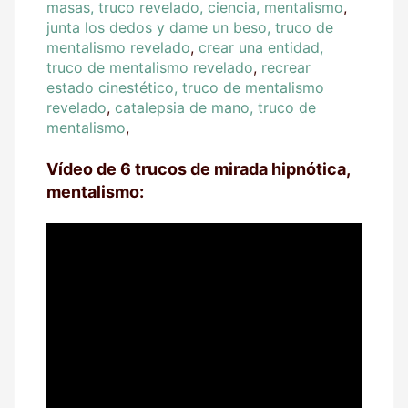
masas, truco revelado, ciencia, mentalismo
,
junta los dedos y dame un beso, truco de
mentalismo revelado
,
crear una entidad,
truco de mentalismo revelado
,
recrear
estado cinestético, truco de mentalismo
revelado
,
catalepsia de mano, truco de
mentalismo
,
Vídeo de 6 trucos de mirada hipnótica,
mentalismo: