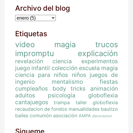
Archivo del blog
Etiquetas
video
magia
trucos
impromptu
explicación
revelación
ciencia
experimentos
juego
infantil
colección
escuela magia
ciencia para niños
niños
juegos de
ingenio
mentalismo
fiestas
cumpleaños
body tricks
animación
adultos
psicología
globoflexia
cantajuegos
trampa
taller globoflexia
recaudacion de fondos
manualidades
bautizo
bailes
comunión
asociación
AMPA
decoracion
Sigueme