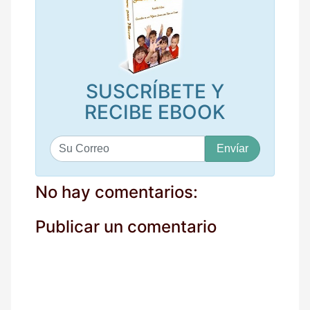
SUSCRÍBETE Y
RECIBE EBOOK
S
u
c
o
No hay comentarios:
r
r
Publicar un comentario
e
o
*