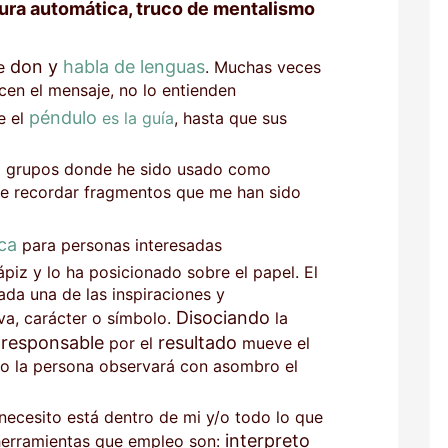
tura automática, truco de mentalismo
don y
habla de lenguas
ne
. Muchas veces
cen el mensaje, no lo entienden
péndulo
e el
es la guía
, hasta que sus
o grupos donde he sido usado como
e recordar fragmentos que me han sido
ca
para personas interesadas
ápiz y lo ha posicionado sobre el papel. El
da una de las inspiraciones y
Disociando
va, carácter o símbolo.
la
 responsable
resultado
por el
mueve el
to la persona observará con asombro el
necesito está dentro de mi y/o todo lo que
interpreto
s herramientas que empleo son: