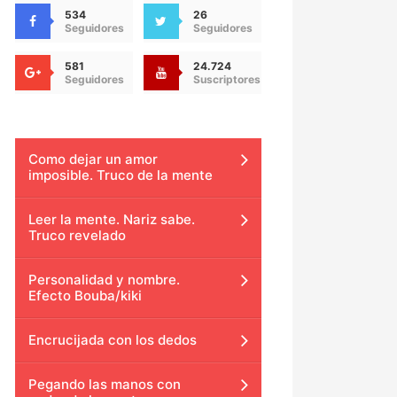
534
26
Seguidores
Seguidores
581
24.724
Seguidores
Suscriptores
Como dejar un amor
imposible. Truco de la mente
Leer la mente. Nariz sabe.
Truco revelado
Personalidad y nombre.
Efecto Bouba/kiki
Encrucijada con los dedos
Pegando las manos con