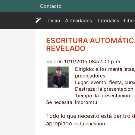
Contacto
(
Inicio
Actividades
Tutoriales
Libr
c
u
ESCRITURA AUTOMÁTIC
r
REVELADO
r
e
Vlad
en 11/11/2015 08:52:00 p. m.
n
Dirigido: a los mentalista
t
predicadores
)
Lugar: evento, fiesta, curs
Destreza: la presentación
Tiempo: la presentación
Se necesita: impromtu
Todo lo que necesito está dentro 
apropiado
es la cuestión...