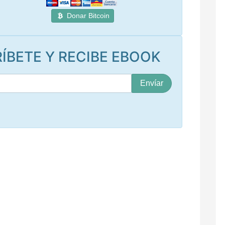
Donar Bitcoin
ÍBETE Y RECIBE EBOOK
S
u
c
o
r
r
e
o
*