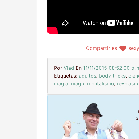
Compartir es
sex
Por
Vlad
En
11/11/2015 08:52:00 p. 
Etiquetas:
adultos
,
body tricks
,
cien
magia
,
mago
,
mentalismo
,
revelació
p