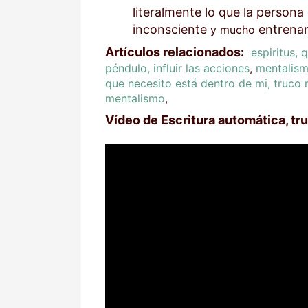
literalmente lo que la persona
inconsciente
entrena
y mucho
Artículos relacionados:
espiritus, 
péndulo, influir las acciones
,
mentalism
que necesito está dentro de mi, truco 
mentalismo
,
Vídeo de Escritura automática, tr