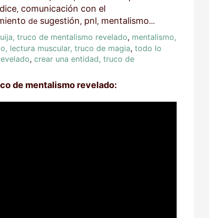
 dice
comunicación con el
,
miento
sugestión
pnl
mentalismo
de
,
,
...
quija, truco de mentalismo revelado
,
mentalismo,
o, lectura muscular, truco de magia
,
todo lo
revelado
,
crear una entidad, truco de
uco de mentalismo revelado: