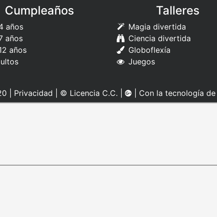
Cumpleaños
Talleres
4 años
Magia divertida
7 años
Ciencia divertida
12 años
Globoflexía
ultos
Juegos
0 |
Privacidad
|
© Licencia C.C.
|
| Con la tecnología d