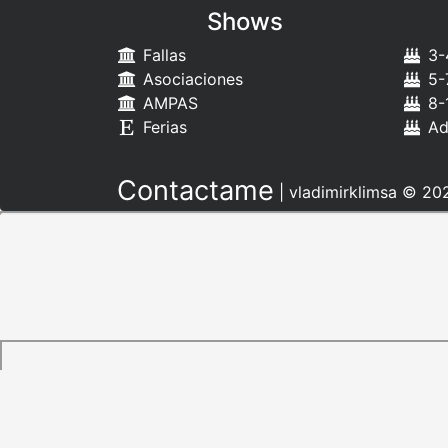
Shows
Fallas
3-
Asociaciones
5-
AMPAS
8-
Ferias
Ad
Contactame
|
vladimirklimsa
© 202