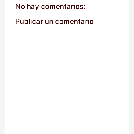
o
No hay comentarios:
r
r
Publicar un comentario
e
o
*