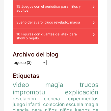
15 Juegos con el periódico para niños y
adultos
Sueño del avaro, truco revelado, magia
10 Figuras con guantes de látex para
show o regalo
Archivo del blog
Etiquetas
video
magia
trucos
impromptu
explicación
revelación
ciencia
experimentos
juego
infantil
colección
escuela magia
ciencia para niños
niños
juegos de