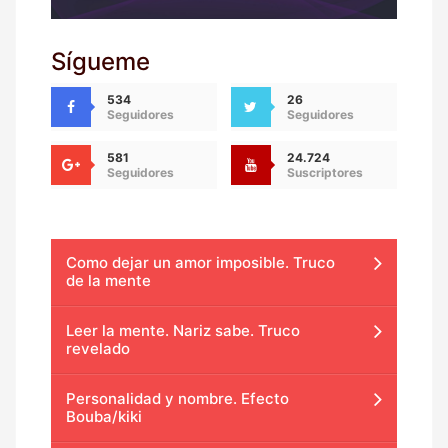
Sígueme
534
26
Seguidores
Seguidores
581
24.724
Seguidores
Suscriptores
Como dejar un amor imposible. Truco
de la mente
Leer la mente. Nariz sabe. Truco
revelado
Personalidad y nombre. Efecto
Bouba/kiki