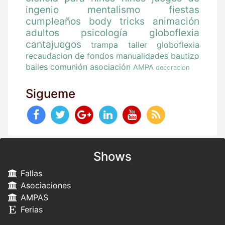
ingenio
mentalismo
fiestas
cumpleaños
body tricks
animación
adultos
psicología
globoflexia
cantajuegos
trampa
taller globoflexia
recaudacion de fondos
manualidades
bautizo
bailes
comunión
asociación
AMPA
decoracion
Sigueme
Shows
Fallas
Asociaciones
AMPAS
Ferias