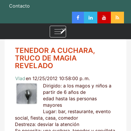
Contacto
TENEDOR A CUCHARA,
TRUCO DE MAGIA
REVELADO
Vlad
en 12/25/2012 10:58:00 p. m.
Dirigido: a los magos y niños a
partir de 6 años de
edad hasta las personas
mayores
Lugar: bar, restaurante, evento
social, fiesta, casa, comedor
Destreza: desviar la atención
Se necesita: una cuchara, tenedor y servilleta