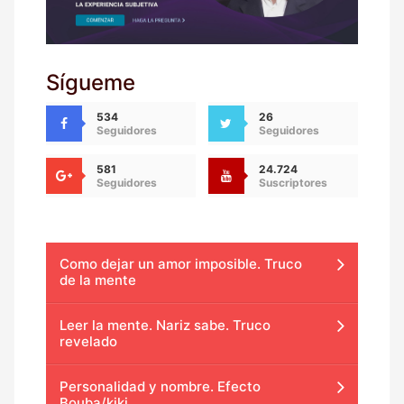
Sígueme
534
26
Seguidores
Seguidores
581
24.724
Seguidores
Suscriptores
Como dejar un amor imposible. Truco
de la mente
Leer la mente. Nariz sabe. Truco
revelado
Personalidad y nombre. Efecto
Bouba/kiki