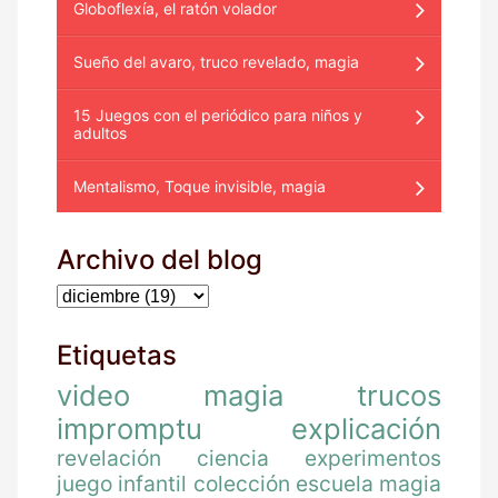
Globoflexía, el ratón volador
Sueño del avaro, truco revelado, magia
15 Juegos con el periódico para niños y
adultos
Mentalismo, Toque invisible, magia
Archivo del blog
Etiquetas
video
magia
trucos
impromptu
explicación
revelación
ciencia
experimentos
juego
infantil
colección
escuela magia