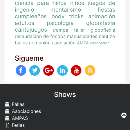
ciencia para niños
niños
juegos de
ingenio
mentalismo
fiestas
cumpleaños
body tricks
animación
adultos
psicología
globoflexia
cantajuegos
trampa
taller globoflexia
recaudacion de fondos
manualidades
bautizo
bailes
comunión
asociación
AMPA
decoracion
Sigueme
Shows
Fallas
Asociaciones
AMPAS
Ferias