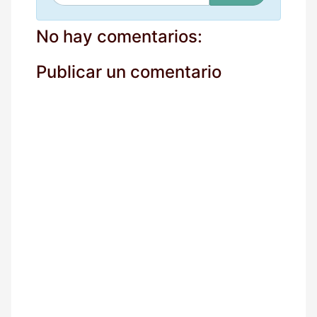
u
c
o
No hay comentarios:
r
r
Publicar un comentario
e
o
*