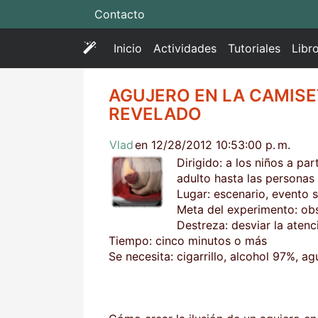
Contacto
(
Inicio
Actividades
Tutoriales
Libr
c
u
AGUJERO EN LA CAMISE
r
REVELADO
r
e
Vlad
en 12/28/2012 10:53:00 p. m.
n
Dirigido: a los niños a pa
t
adulto hasta las persona
)
Lugar: escenario, evento so
Meta del experimento: obs
Destreza: desviar la atenc
Tiempo: cinco minutos o más
Se necesita: cigarrillo, alcohol 97%, ag