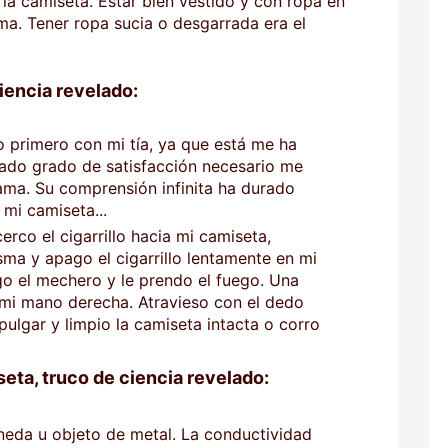
 la camiseta. Estar bien vestido y con ropa en
a. Tener ropa sucia o desgarrada era el
iencia revelado:
 primero con mi tía, ya que está me ha
rado grado de satisfacción necesario me
ama. Su comprensión infinita ha durado
 mi camiseta...
cerco el cigarrillo hacia mi camiseta,
a y apago el cigarrillo lentamente en mi
go el mechero y le prendo el fuego. Una
 mi mano derecha. Atravieso con el dedo
pulgar y limpio la camiseta intacta o corro
seta, truco de ciencia revelado:
eda u objeto de metal. La conductividad