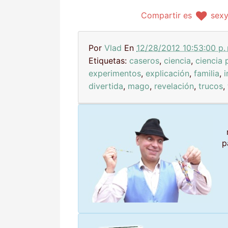
Compartir es
sex
Por
Vlad
En
12/28/2012 10:53:00 p.
Etiquetas:
caseros
,
ciencia
,
ciencia 
experimentos
,
explicación
,
familia
,
divertida
,
mago
,
revelación
,
trucos
,
p