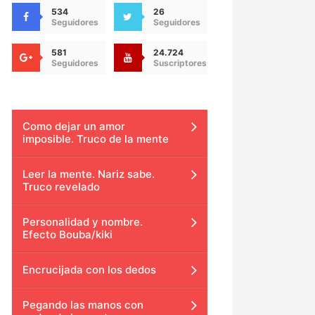
534
26
Seguidores
Seguidores
581
24.724
Seguidores
Suscriptores
Como dejar un amor
imposible. Truco de la mente
Leer la mente. Nariz sabe.
Truco revelado
Personalidad y nombre.
Efecto Bouba/kiki
Encrucijada con los dedos
Pegando las manos con