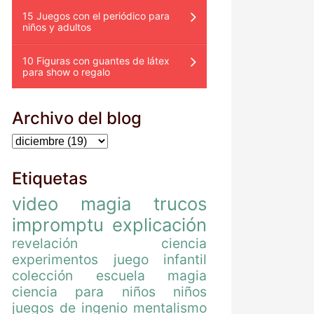
15 Juegos con el periódico para
niños y adultos
10 Figuras con guantes de látex
para show o regalo
Archivo del blog
Etiquetas
video
magia
trucos
impromptu
explicación
revelación
ciencia
experimentos
juego
infantil
colección
escuela magia
ciencia para niños
niños
juegos de ingenio
mentalismo