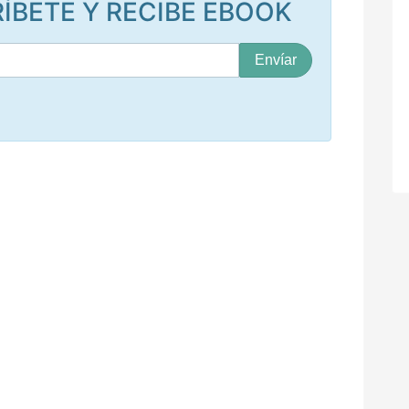
ÍBETE Y RECIBE EBOOK
S
u
c
o
r
r
e
o
*