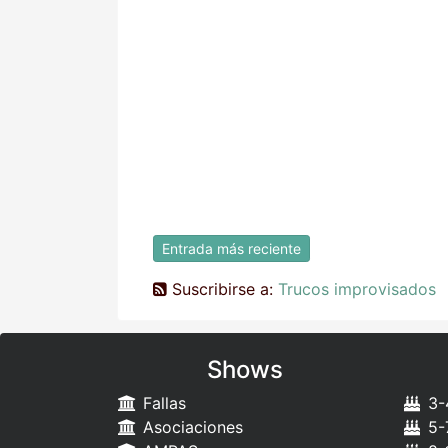
Entrada más reciente
Suscribirse a:
Trucos improvisados
Shows
Fallas
3-
Asociaciones
5-