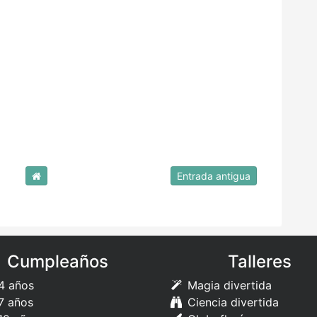
Entrada antigua
Cumpleaños
Talleres
4 años
Magia divertida
7 años
Ciencia divertida