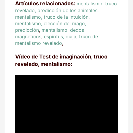
Artículos relacionados:
mentalismo, truco
revelado, predicción de los animales
,
mentalismo, truco de la intuición
,
mentalismo, elección del mago,
predicción
,
mentalismo, dedos
magneticos
,
espíritus, quija, truco de
mentalismo revelado
,
Vídeo de Test de imaginación, truco
revelado, mentalismo: