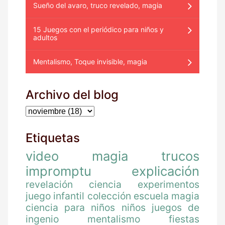
Sueño del avaro, truco revelado, magia
15 Juegos con el periódico para niños y
adultos
Mentalismo, Toque invisible, magia
Archivo del blog
Etiquetas
video
magia
trucos
impromptu
explicación
revelación
ciencia
experimentos
juego
infantil
colección
escuela magia
ciencia para niños
niños
juegos de
ingenio
mentalismo
fiestas