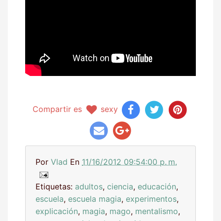
Compartir es
sexy
Por
Vlad
En
11/16/2012 09:54:00 p. m.
Etiquetas:
adultos
,
ciencia
,
educación
,
escuela
,
escuela magia
,
experimentos
,
explicación
,
magia
,
mago
,
mentalismo
,