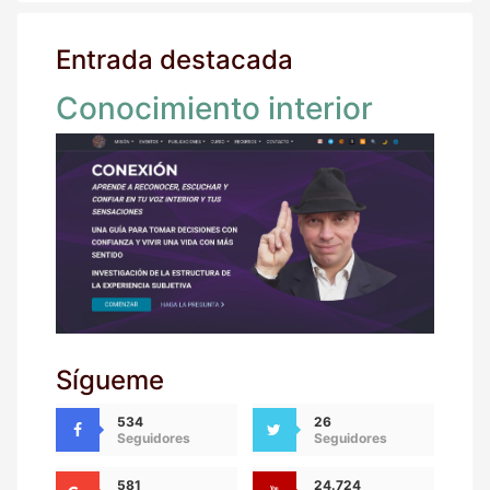
Entrada destacada
Conocimiento interior
Sígueme
534
26
Seguidores
Seguidores
581
24.724