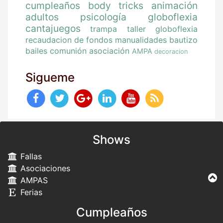
cumpleaños
body tricks
animación
adultos
psicología
globoflexia
cantajuegos
trampa
taller globoflexia
recaudacion de fondos
manualidades
bautizo
bailes
comunión
asociación
AMPA
decoracion
Sigueme
Shows
Fallas
Asociaciones
AMPAS
Ferias
Cumpleaños