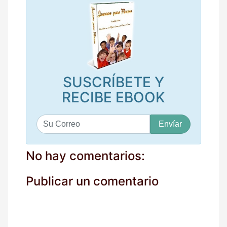
SUSCRÍBETE Y
RECIBE EBOOK
S
u
c
o
No hay comentarios:
r
r
Publicar un comentario
e
o
*