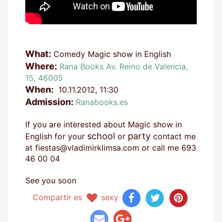
What:
Comedy Magic show in English
Where:
Rana Books Av. Reino de Valencia,
15, 46005
When:
10.11.2012, 11:30
Admission:
Ranabooks.es
If you are interested about Magic show in
school
party
English for your
or
contact me
at fiestas@vladimirklimsa.com or call me 693
46 00 04
See you soon
Compartir es
sexy