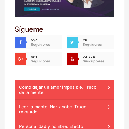
Sígueme
534
26
Seguidores
Seguidores
581
24.724
Seguidores
Suscriptores
Como dejar un amor imposible. Truco
de la mente
Leer la mente. Nariz sabe. Truco
revelado
Personalidad y nombre. Efecto