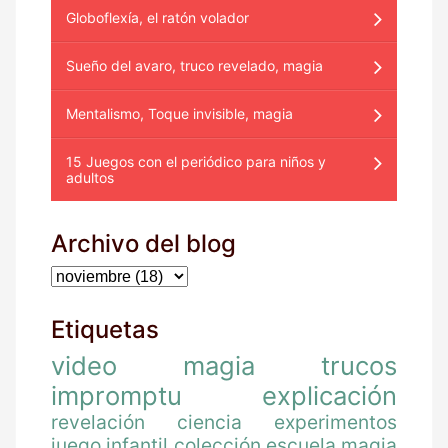
Globoflexía, el ratón volador
Sueño del avaro, truco revelado, magia
Mentalismo, Toque invisible, magia
15 Juegos con el periódico para niños y
adultos
Archivo del blog
Etiquetas
video
magia
trucos
impromptu
explicación
revelación
ciencia
experimentos
juego
infantil
colección
escuela magia