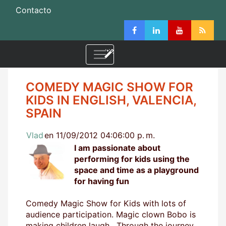
Contacto
COMEDY MAGIC SHOW FOR
KIDS IN ENGLISH, VALENCIA,
SPAIN
Vlad
en 11/09/2012 04:06:00 p. m.
I am passionate about
performing for kids using the
space and time as a playground
for having fun
Comedy Magic Show for Kids with lots of
audience participation. Magic clown Bobo is
making children laugh. Through the journey