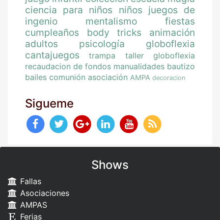
ciencia para niños
niños
juegos de
ingenio
mentalismo
fiestas
cumpleaños
body tricks
animación
adultos
psicología
globoflexia
cantajuegos
trampa
taller globoflexia
recaudacion de fondos
manualidades
bautizo
bailes
comunión
asociación
AMPA
decoracion
Sigueme
Shows
Fallas
Asociaciones
AMPAS
Ferias