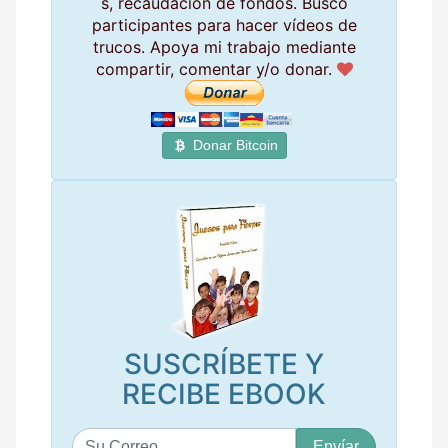
s, recaudación de fondos. Busco
participantes para hacer vídeos de
trucos. Apoya mi trabajo mediante
compartir, comentar y/o donar.
Donar Bitcoin
SUSCRÍBETE Y
RECIBE EBOOK
S