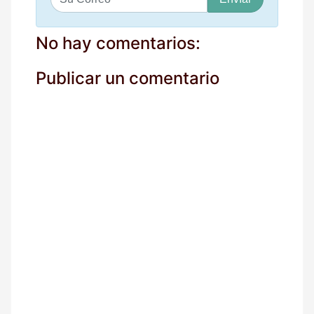
u
c
o
No hay comentarios:
r
r
Publicar un comentario
e
o
*