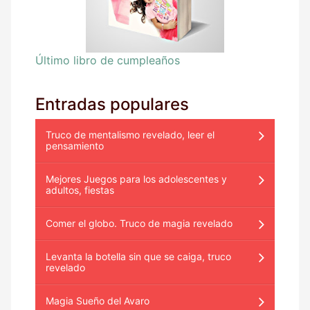
Último libro de cumpleaños
Entradas populares
Truco de mentalismo revelado, leer el
pensamiento
Mejores Juegos para los adolescentes y
adultos, fiestas
Comer el globo. Truco de magia revelado
Levanta la botella sin que se caiga, truco
revelado
Magia Sueño del Avaro