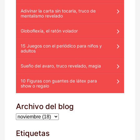
Adivinar la carta sin tocarla, truco de
mentalismo revelado
Globoflexía, el ratón volador
15 Juegos con el periódico para niños y
adultos
Sueño del avaro, truco revelado, magia
10 Figuras con guantes de látex para
show o regalo
Archivo del blog
Etiquetas