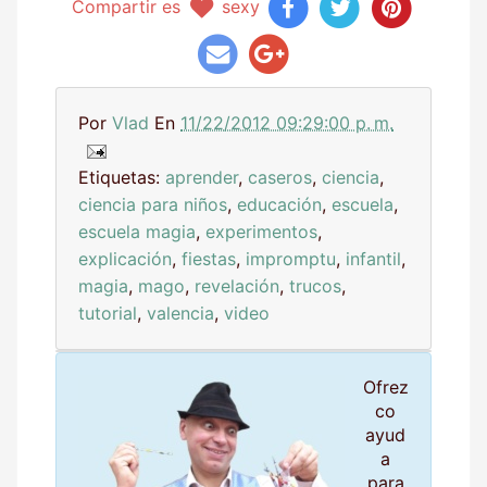
Compartir es
sexy
Por
Vlad
En
11/22/2012 09:29:00 p. m.
Etiquetas:
aprender
,
caseros
,
ciencia
,
ciencia para niños
,
educación
,
escuela
,
escuela magia
,
experimentos
,
explicación
,
fiestas
,
impromptu
,
infantil
,
magia
,
mago
,
revelación
,
trucos
,
tutorial
,
valencia
,
video
Ofrez
co
ayud
a
para