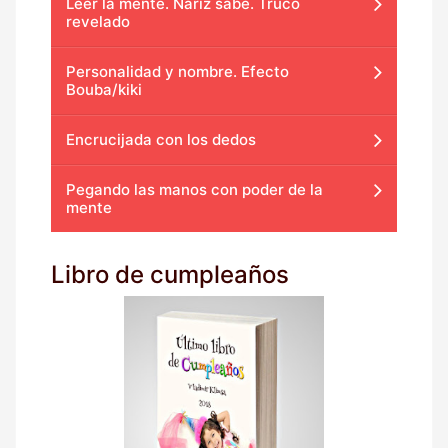
Leer la mente. Nariz sabe. Truco
revelado
Personalidad y nombre. Efecto
Bouba/kiki
Encrucijada con los dedos
Pegando las manos con poder de la
mente
Libro de cumpleaños