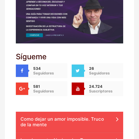
Sígueme
534
26
Seguidores
Seguidores
581
24.724
Seguidores
Suscriptores
Como dejar un amor imposible. Truco
de la mente