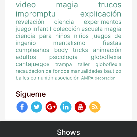
video
magia
trucos
impromptu
explicación
revelación
ciencia
experimentos
juego
infantil
colección
escuela magia
ciencia para niños
niños
juegos de
ingenio
mentalismo
fiestas
cumpleaños
body tricks
animación
adultos
psicología
globoflexia
cantajuegos
trampa
taller globoflexia
recaudacion de fondos
manualidades
bautizo
bailes
comunión
asociación
AMPA
decoracion
Sigueme
Shows