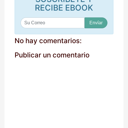
RECIBE EBOOK
S
u
c
o
No hay comentarios:
r
r
Publicar un comentario
e
o
*