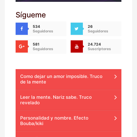
Sígueme
534
26
Seguidores
Seguidores
581
24.724
Seguidores
Suscriptores
Como dejar un amor imposible. Truco
de la mente
Leer la mente. Nariz sabe. Truco
revelado
Personalidad y nombre. Efecto
Bouba/kiki