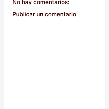
o
No hay comentarios:
r
r
Publicar un comentario
e
o
*