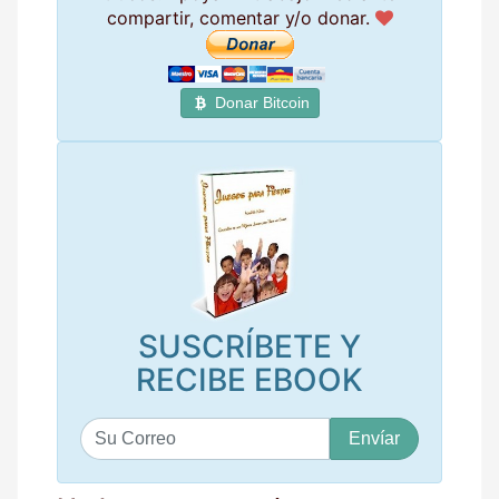
compartir, comentar y/o donar.
Donar Bitcoin
SUSCRÍBETE Y
RECIBE EBOOK
S
u
c