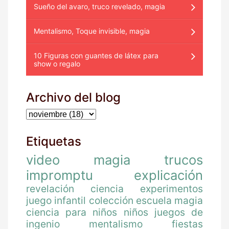
Sueño del avaro, truco revelado, magia
Mentalismo, Toque invisible, magia
10 Figuras con guantes de látex para
show o regalo
Archivo del blog
Etiquetas
video
magia
trucos
impromptu
explicación
revelación
ciencia
experimentos
juego
infantil
colección
escuela magia
ciencia para niños
niños
juegos de
ingenio
mentalismo
fiestas