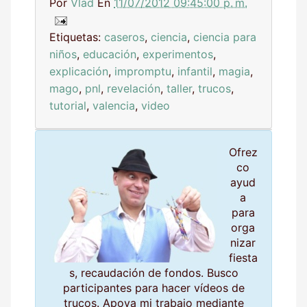
Por
Vlad
En
11/07/2012 09:45:00 p. m.
Etiquetas:
caseros
,
ciencia
,
ciencia para
niños
,
educación
,
experimentos
,
explicación
,
impromptu
,
infantil
,
magia
,
mago
,
pnl
,
revelación
,
taller
,
trucos
,
tutorial
,
valencia
,
video
Ofrez
co
ayud
a
para
orga
nizar
fiesta
s, recaudación de fondos. Busco
participantes para hacer vídeos de
trucos. Apoya mi trabajo mediante