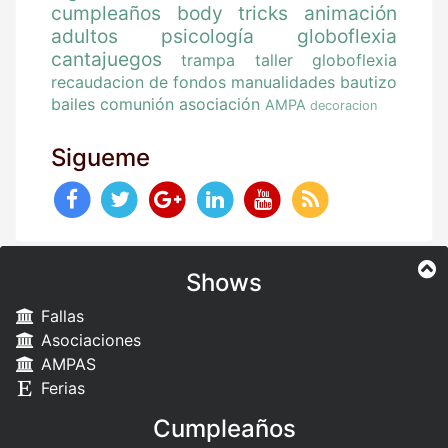
cumpleaños
body tricks
animación
adultos
psicología
globoflexia
cantajuegos
trampa
taller globoflexia
recaudacion de fondos
manualidades
bautizo
bailes
comunión
asociación
AMPA
decoracion
Sigueme
Shows
Fallas
Asociaciones
AMPAS
Ferias
Cumpleaños