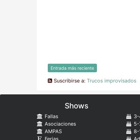
Entrada más reciente
Suscribirse a:
Trucos improvisados
Shows
Fallas
3-
Asociaciones
5-
AMPAS
8-
Ferias
Ad