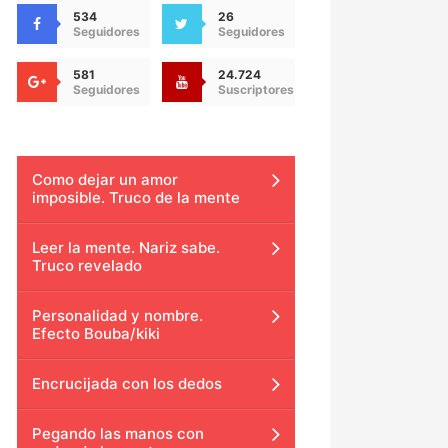
534
26
Seguidores
Seguidores
581
24.724
Seguidores
Suscriptores
Como dejar un amor
imposible. Truco de la mente
Leer la mente. Nariz sabe.
Truco revelado
Personalidad y nombre.
Efecto Bouba/kiki
Encrucijada con los dedos
Pegando las manos con