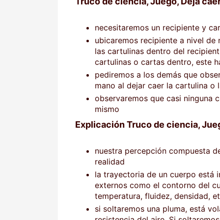
Truco de ciencia, Juego, Deja caer 
necesitaremos un recipiente y cart
ubicaremos recipiente a nivel de
las cartulinas dentro del recipie
cartulinas o cartas dentro, este 
pediremos a los demás que obser
mano al dejar caer la cartulina o 
observaremos que casi ninguna ca
mismo
Explicación Truco de ciencia, Jueg
nuestra percepción compuesta de
realidad
la trayectoria de un cuerpo está 
externos como el contorno del cue
temperatura, fluidez, densidad, e
si soltaremos una pluma, está vol
resistencia del aire. Si soltaremo