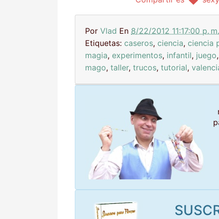
Por
Vlad
En
8/22/2012 11:17:00 p. m
Etiquetas:
caseros
,
ciencia
,
ciencia 
magia
,
experimentos
,
infantil
,
juego
mago
,
taller
,
trucos
,
tutorial
,
valenci
p
SUSCR