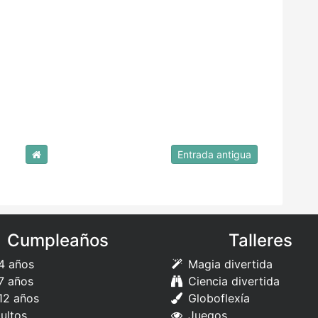
Entrada antigua
Cumpleaños
Talleres
4 años
Magia divertida
7 años
Ciencia divertida
12 años
Globoflexía
ultos
Juegos