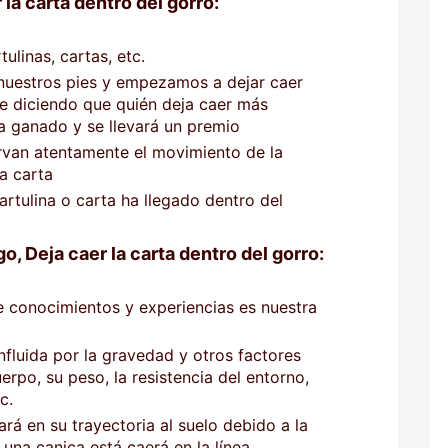
la carta dentro del gorro:
ulinas, cartas, etc.
 nuestros pies y empezamos a dejar caer
nte diciendo que quién deja caer más
ha ganado y se llevará un premio
van atentamente el movimiento de la
la carta
rtulina o carta ha llegado dentro del
o, Deja caer la carta dentro del gorro:
 conocimientos y experiencias es nuestra
influida por la gravedad y otros factores
rpo, su peso, la resistencia del entorno,
tc.
ará en su trayectoria al suelo debido a la
s una canica está caerá en la línea