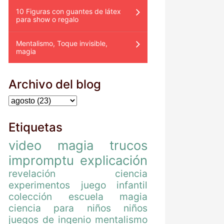
10 Figuras con guantes de látex
para show o regalo
Mentalismo, Toque invisible,
magia
Archivo del blog
Etiquetas
video
magia
trucos
impromptu
explicación
revelación
ciencia
experimentos
juego
infantil
colección
escuela magia
ciencia para niños
niños
juegos de ingenio
mentalismo