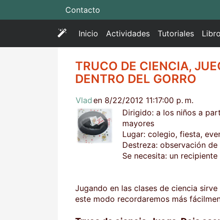
Contacto
(
Inicio
Actividades
Tutoriales
Libr
c
u
TRUCO DE CIENCIA, JUE
r
DENTRO DEL GORRO
r
e
Vlad
en 8/22/2012 11:17:00 p. m.
n
Dirigido: a los niños a pa
t
mayores
)
Lugar: colegio, fiesta, eve
Destreza: observación de 
Se necesita: un recipiente 
Jugando en las clases de ciencia sirve
este modo recordaremos más fácilmen