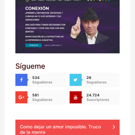
Sígueme
534
26
Seguidores
Seguidores
581
24.724
Seguidores
Suscriptores
Como dejar un amor imposible. Truco
de la mente