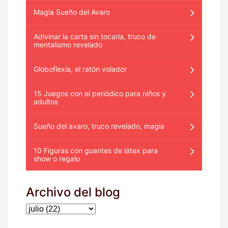
Magia Sueño del Avaro
Adivinar la carta sin tocarla, truco de
mentalismo revelado
Globoflexía, el ratón volador
15 Juegos con el periódico para niños y
adultos
Sueño del avaro, truco revelado, magia
10 Figuras con guantes de látex para
show o regalo
Archivo del blog