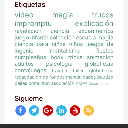
Etiquetas
video
magia
trucos
impromptu
explicación
revelación
ciencia
experimentos
juego
infantil
colección
escuela magia
ciencia para niños
niños
juegos de
ingenio
mentalismo
fiestas
cumpleaños
body tricks
animación
adultos
psicología
globoflexia
cantajuegos
trampa
taller globoflexia
recaudacion de fondos
manualidades
bautizo
bailes
comunión
asociación
AMPA
decoracion
Sigueme