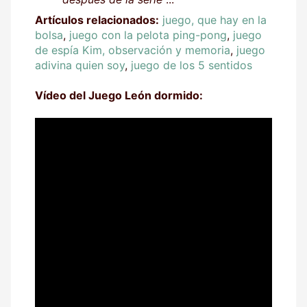
Artículos relacionados:
juego, que hay en la
bolsa
,
juego con la pelota ping-pong
,
juego
de espía Kim, observación y memoria
,
juego
adivina quien soy
,
juego de los 5 sentidos
Vídeo del Juego León dormido: