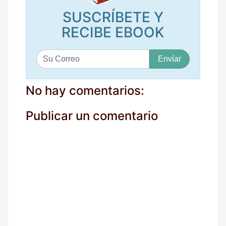
SUSCRÍBETE Y
RECIBE EBOOK
S
u
c
o
No hay comentarios:
r
r
Publicar un comentario
e
o
*