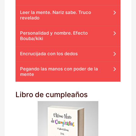
Leer la mente. Nariz sabe. Truco
revelado
Personalidad y nombre. Efecto
Bouba/kiki
Encrucijada con los dedos
Pegando las manos con poder de la
mente
Libro de cumpleaños