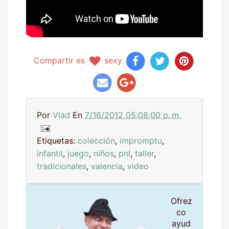
Compartir es
sexy
Por
Vlad
En
7/16/2012 05:08:00 p. m.
Etiquetas:
colección
,
impromptu
,
infantil
,
juego
,
niños
,
pnl
,
taller
,
tradicionales
,
valencia
,
video
Ofrez
co
ayud