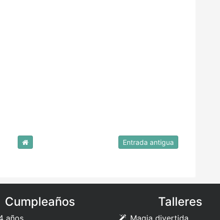
Entrada antigua
Cumpleaños
Talleres
4 años
Magia divertida