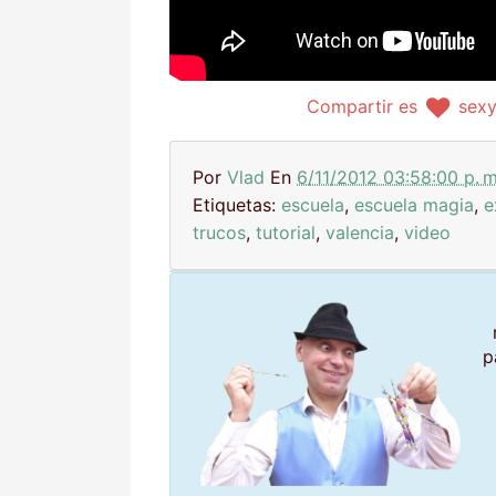
Compartir es
sex
Por
Vlad
En
6/11/2012 03:58:00 p. m
Etiquetas:
escuela
,
escuela magia
,
e
trucos
,
tutorial
,
valencia
,
video
p