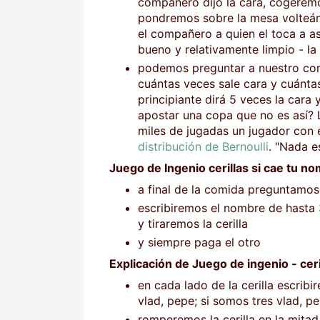
compañero dijo la cara, cogerem
pondremos sobre la mesa volteánd
el compañero a quien el toca a as
bueno y relativamente limpio - 
podemos preguntar a nuestro com
cuántas veces sale cara y cuántas
principiante dirá 5 veces la cara 
apostar una copa que no es así? 
miles de jugadas un jugador con e
distribución de Bernoulli
. "Nada e
Juego de Ingenio cerillas si cae tu n
a final de la comida preguntamos 
escribiremos el nombre de hasta 
y tiraremos la cerilla
y siempre paga el otro
Explicación de Juego de ingenio - ceri
en cada lado de la cerilla escrib
vlad, pepe; si somos tres vlad, p
romperemos la cerilla en la mita