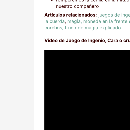
nuestro compañero
Artículos relacionados:
juegos de ing
la cuerda
,
magia, moneda en la frente 
corchos, truco de magia explicado
Vídeo de Juego de Ingenio, Cara o cru