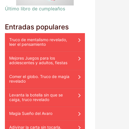
Último libro de cumpleaños
Entradas populares
Truco de mentalismo revelado,
leer el pensamiento
Mejores Juegos para los
adolescentes y adultos, fiestas
Comer el globo. Truco de magia
revelado
Levanta la botella sin que se
caiga, truco revelado
Magia Sueño del Avaro
Adivinar la carta sin tocarla,