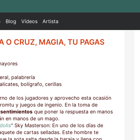
o
Blog
Vídeos
Artista
A O CRUZ, MAGIA, TU PAGAS
 mayores
ral, palabrería
icates, bolígrafo, cerillas
no de los jugadores y aprovecho esta ocasión
promtu y juegos de ingenio. En la toma de
s
sentimientos
que poner la respuesta en manos
stán en manos de un mago.
dolls
" Sky Masterson: En uno de los días de
aquete de cartas selladas. Este hombre te
ue la sota salta desde la baraja y llena con