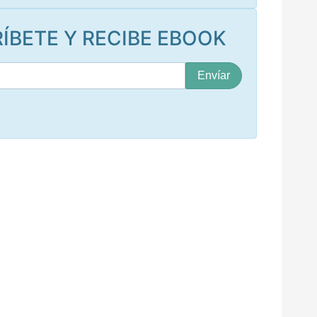
ÍBETE Y RECIBE EBOOK
S
u
c
o
r
r
e
o
*