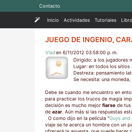
Contacto
(
Inicio
Actividades
Tutoriales
Libr
c
u
JUEGO DE INGENIO, CAR
r
r
Vlad
en 6/11/2012 03:58:00 p. m.
e
Dirigido: a los jugadores
n
Lugar: en todos los sitios
t
Destreza: pensamiento late
)
Se necesita: una moneda, al
Debe se cuando me encuentro en entor
para practicar los trucos de magia im
decisión es mucho mejor
fiarse
de tu
de
azar
. Aún más si las respuestas e
O como dijo en la película "
Guys and 
viaje se te acerca un hombre con un p
ofrecerá la apuesta, que puede hacer q