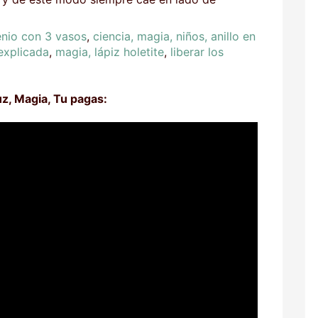
enio con 3 vasos
,
ciencia, magia, niños, anillo en
explicada
,
magia, lápiz holetite
,
liberar los
z, Magia, Tu pagas: