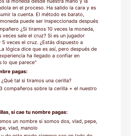
os la moneda desde nuestra mano y la
ola en el proceso. Ha salido la cara y es
umir la cuenta. El método es barato,
la moneda puede ser inspeccionada después
pañero ¿Si tiramos 10 veces la moneda,
 veces sale el cruz? Si es un jugador
y 5 veces el cruz. ¿Estás dispuesto a
La lógica dice que es así, pero después de
xperiencia ha llegado a confiar en
s lo que parece"
ombre pagas:
¿Qué tal si tiramos una cerilla?
3 compañeros sobre la cerilla + el nuestro
llas, si cae tu nombre pagas:
iremos un nombre si somos dos, vlad, pepe,
epe, vlad, manolo
d y de este modo siempre cae en lado de