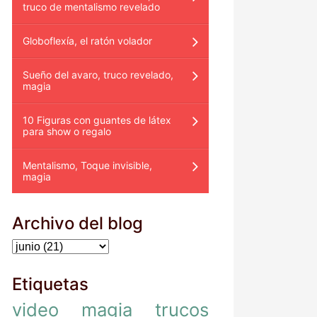
truco de mentalismo revelado
Globoflexía, el ratón volador
Sueño del avaro, truco revelado,
magia
10 Figuras con guantes de látex
para show o regalo
Mentalismo, Toque invisible,
magia
Archivo del blog
Etiquetas
video
magia
trucos