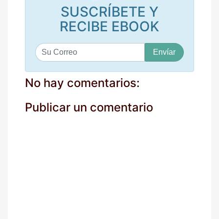
SUSCRÍBETE Y
RECIBE EBOOK
S
u
c
o
No hay comentarios:
r
r
Publicar un comentario
e
o
*