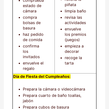
comprueba
piñata
estado de
cámara
limpia baño
compra
revisa las
bolsas de
actividades
basura
envuelve
haz pedido
los premios
de comida
(juegos)
confirma
empieza a
los
decorar
invitados
recoge la
envuelve el
tarta
regalo
Día de Fiesta del Cumpleaños:
Prepara la cámara o videocámara
Prepara cuarto de baño toallas,
jabón
Prepara cubos de basura