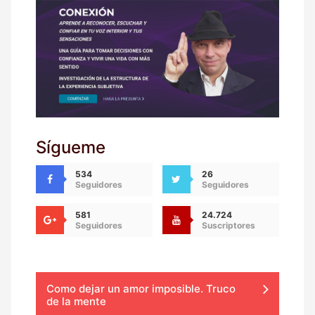
Sígueme
534
26
Seguidores
Seguidores
581
24.724
Seguidores
Suscriptores
Como dejar un amor imposible. Truco
de la mente