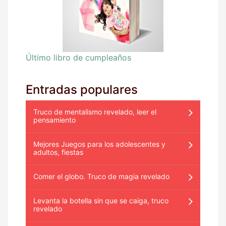
Último libro de cumpleaños
Entradas populares
Truco de mentalismo revelado, leer el
pensamiento
Mejores Juegos para los adolescentes y
adultos, fiestas
Comer el globo. Truco de magia revelado
Levanta la botella sin que se caiga, truco
revelado