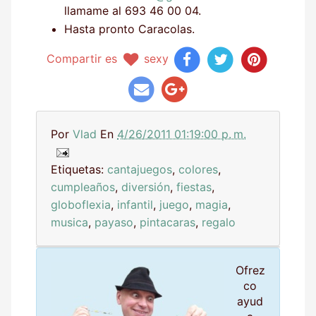
llamame al 693 46 00 04.
Hasta pronto Caracolas.
Compartir es
sexy
Por
Vlad
En
4/26/2011 01:19:00 p. m.
Etiquetas:
cantajuegos
,
colores
,
cumpleaños
,
diversión
,
fiestas
,
globoflexia
,
infantil
,
juego
,
magia
,
musica
,
payaso
,
pintacaras
,
regalo
Ofrez
co
ayud