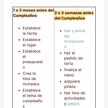
1 o 2 meses antes del
2 o 3 semanas antes
Cumpleaños
del Cumpleaños
Establece
haz y envía
la fecha
las
Establece
invitacione
el lugar
s
Establece
haz el
el
pedido de
presupuest
tarta
o
finaliza el
Crea la
menú
lista de
adquiere
invitados
piñata
Establece
haz lista de
el tema de
actividades
cumpleaño
y
juegos
s