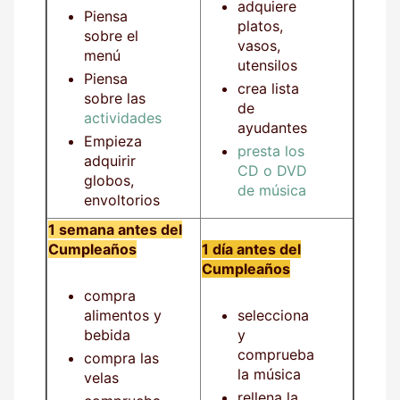
adquiere
Piensa
platos,
sobre el
vasos,
menú
utensilos
Piensa
crea lista
sobre las
de
actividades
ayudantes
Empieza
presta los
adquirir
CD o DVD
globos,
de música
envoltorios
1 semana antes del
Cumpleaños
1 día antes del
Cumpleaños
compra
alimentos y
selecciona
bebida
y
comprueba
compra las
la música
velas
rellena la