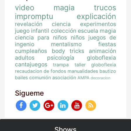
video
magia
trucos
impromptu
explicación
revelación
ciencia
experimentos
juego
infantil
colección
escuela magia
ciencia para niños
niños
juegos de
ingenio
mentalismo
fiestas
cumpleaños
body tricks
animación
adultos
psicología
globoflexia
cantajuegos
trampa
taller globoflexia
recaudacion de fondos
manualidades
bautizo
bailes
comunión
asociación
AMPA
decoracion
Sigueme
Shows