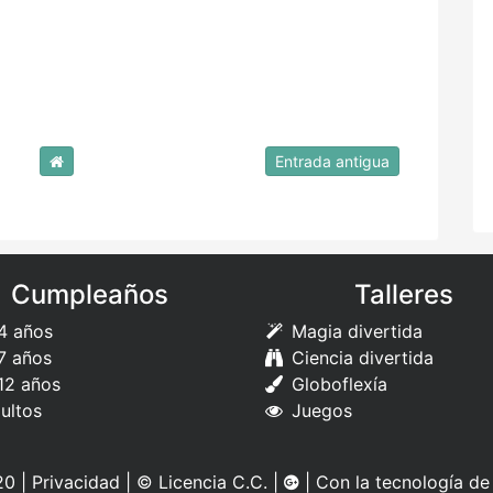
Entrada antigua
Cumpleaños
Talleres
4 años
Magia divertida
7 años
Ciencia divertida
12 años
Globoflexía
ultos
Juegos
0 |
Privacidad
|
© Licencia C.C.
|
| Con la tecnología d