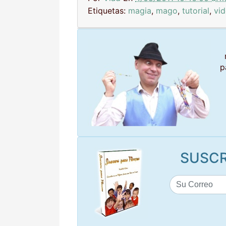
Etiquetas:
magia
,
mago
,
tutorial
,
vi
p
SUSCR