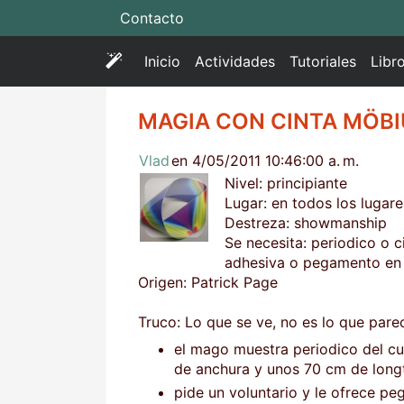
Contacto
(
Inicio
Actividades
Tutoriales
Libr
c
u
MAGIA CON CINTA MÖB
r
r
Vlad
en 4/05/2011 10:46:00 a. m.
e
Nivel: principiante
n
Lugar: en todos los lugar
t
Destreza: showmanship
)
Se necesita: periodico o c
adhesiva o pegamento en b
Origen: Patrick Page
Truco: Lo que se ve, no es lo que pare
el mago muestra periodico del c
de anchura y unos 70 cm de long
pide un voluntario y le ofrece p