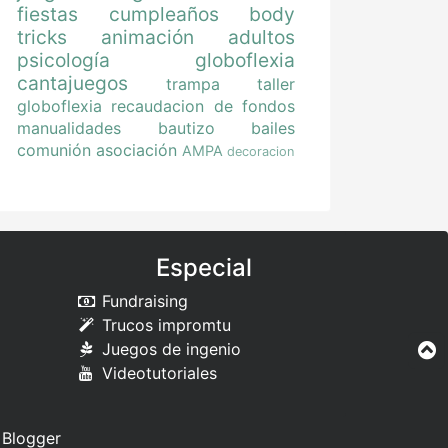
fiestas
cumpleaños
body
tricks
animación
adultos
psicología
globoflexia
cantajuegos
trampa
taller
globoflexia
recaudacion de fondos
manualidades
bautizo
bailes
comunión
asociación
AMPA
decoracion
Especial
Fundraising
Trucos impromtu
Juegos de ingenio
Videotutoriales
e
Blogger