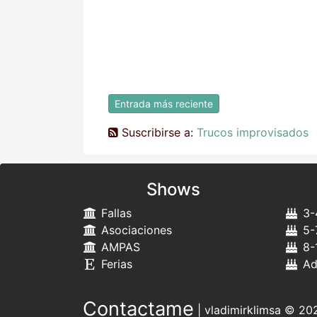
Entrada más reciente
Suscribirse a:
Trucos improvisados
Shows
Fallas
3-
Asociaciones
5-
AMPAS
8-
Ferias
Ad
Contactame
|
vladimirklimsa
© 202