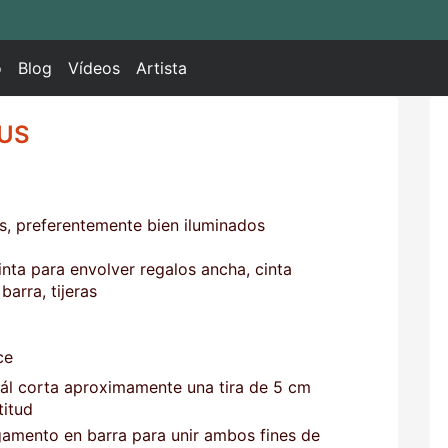
o
Blog
Vídeos
Artista
IUS
es, preferentemente bien iluminados
inta para envolver regalos ancha, cinta
arra, tijeras
ce
uál corta aproximamente una tira de 5 cm
titud
egamento en barra para unir ambos fines de