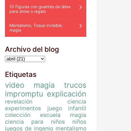
10 Figuras con guantes de látex
para show o regalo
Mentalismo, Toque invisible,
magia
Archivo del blog
Etiquetas
video
magia
trucos
impromptu
explicación
revelación
ciencia
experimentos
juego
infantil
colección
escuela magia
ciencia para niños
niños
juegos de ingenio
mentalismo