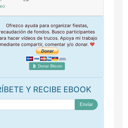
deo
Ofrezco ayuda para organizar fiestas,
recaudación de fondos. Busco participantes
ara hacer vídeos de trucos. Apoya mi trabajo
mediante compartir, comentar y/o donar.
Donar Bitcoin
ÍBETE Y RECIBE EBOOK
S
u
c
o
r