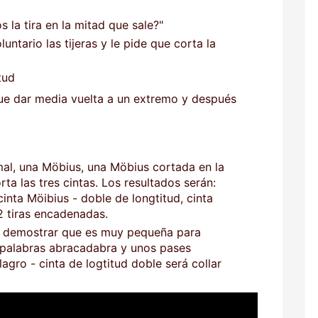
 la tira en la mitad que sale?"
luntario las tijeras y le pide que corta la
tud
que dar media vuelta a un extremo y después
al, una Möbius, una Möbius cortada en la
rta las tres cintas. Los resultados serán:
cinta Möibius - doble de longtitud, cinta
2 tiras encadenadas.
y demostrar que es muy pequeña para
 palabras abracadabra y unos pases
agro - cinta de logtitud doble será collar