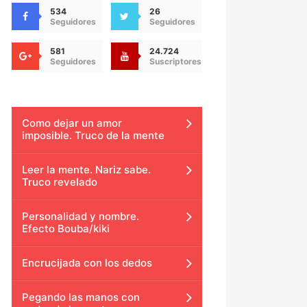
534
26
Seguidores
Seguidores
581
24.724
Seguidores
Suscriptores
Como dejar un amor
imposible. Truco de la mente
Leer la mente. Nariz sabe.
Truco revelado
Personalidad y nombre.
Efecto Bouba/kiki
Encrucijada con los dedos
Pegando las manos con