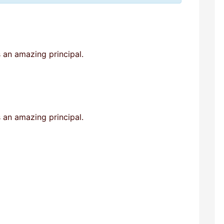
r
e
o
*
's an amazing principal.
's an amazing principal.