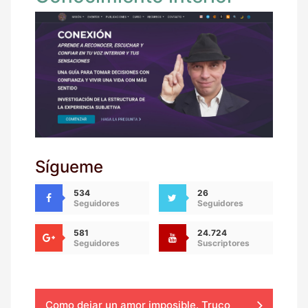
Sígueme
534
26
Seguidores
Seguidores
581
24.724
Seguidores
Suscriptores
Como dejar un amor imposible. Truco