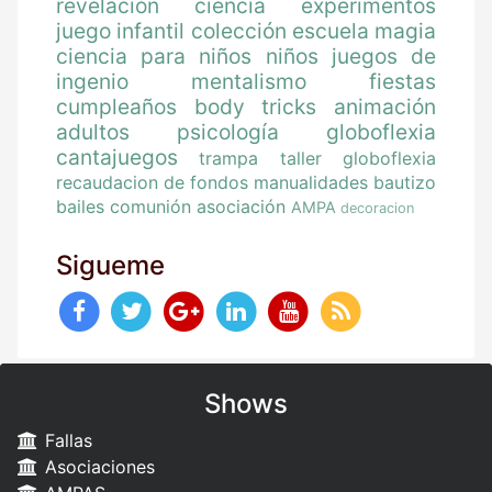
revelación
ciencia
experimentos
juego
infantil
colección
escuela magia
ciencia para niños
niños
juegos de
ingenio
mentalismo
fiestas
cumpleaños
body tricks
animación
adultos
psicología
globoflexia
cantajuegos
trampa
taller globoflexia
recaudacion de fondos
manualidades
bautizo
bailes
comunión
asociación
AMPA
decoracion
Sigueme
Shows
Fallas
Asociaciones