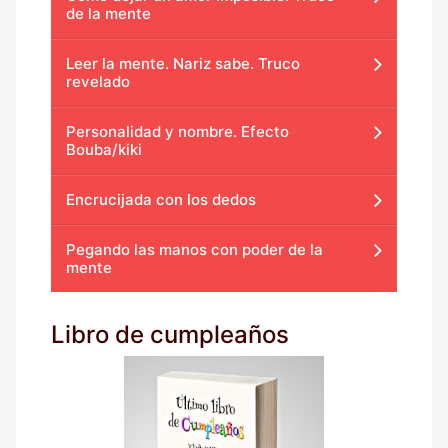
de la mente
Leer la mente. Nariz sabe. Truco
revelado
Personalidad y nombre. Efecto
Bouba/kiki
Encrucijada con los dedos
Pegando las manos con poder de la
mente
Libro de cumpleaños