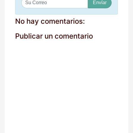
S
u
c
o
No hay comentarios:
r
r
Publicar un comentario
e
o
*