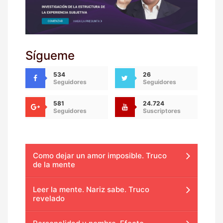
Sígueme
534
26
Seguidores
Seguidores
581
24.724
Seguidores
Suscriptores
Como dejar un amor imposible. Truco
de la mente
Leer la mente. Nariz sabe. Truco
revelado