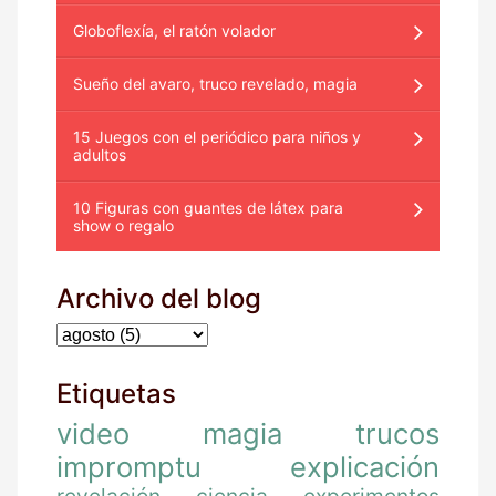
Globoflexía, el ratón volador
Sueño del avaro, truco revelado, magia
15 Juegos con el periódico para niños y
adultos
10 Figuras con guantes de látex para
show o regalo
Archivo del blog
Etiquetas
video
magia
trucos
impromptu
explicación
revelación
ciencia
experimentos