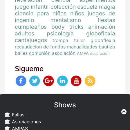
juego
infantil
colección
escuela magia
ciencia para niños
niños
juegos de
ingenio
mentalismo
fiestas
cumpleaños
body tricks
animación
adultos
psicología
globoflexia
cantajuegos
trampa
taller globoflexia
recaudacion de fondos
manualidades
bautizo
bailes
comunión
asociación
AMPA
decoracion
Sigueme
Shows
Fallas
Asociaciones
AMPAS