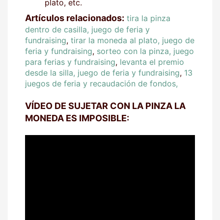
plato, etc.
Artículos relacionados:
tira la pinza
dentro de casilla, juego de feria y
fundraising
,
tirar la moneda al plato, juego de
feria y fundraising
,
sorteo con la pinza, juego
para ferias y fundraising
,
levanta el premio
desde la silla, juego de feria y fundraising
,
13
juegos de feria y recaudación de fondos,
VÍDEO DE SUJETAR CON LA PINZA LA
MONEDA ES IMPOSIBLE: