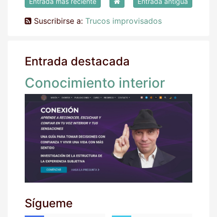
Entrada más reciente
Entrada antigua
Suscribirse a:
Trucos improvisados
Entrada destacada
Conocimiento interior
Sígueme