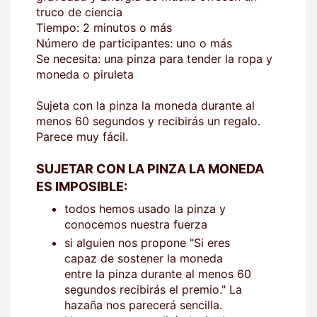
truco de ciencia
Tiempo: 2 minutos o más
Número de participantes: uno o más
Se necesita: una pinza para tender la ropa y
moneda o piruleta
Sujeta con la pinza la moneda durante al
menos 60 segundos y recibirás un regalo.
Parece muy fácil.
SUJETAR CON LA PINZA LA MONEDA
ES IMPOSIBLE:
todos hemos usado la pinza y
conocemos nuestra fuerza
si alguien nos propone "Si eres
capaz de sostener la moneda
entre la pinza durante al menos 60
segundos recibirás el premio." La
hazaña nos parecerá sencilla.