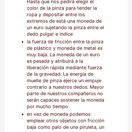
Hasta que nos pedirá elegir el
color de la pinza para tender la
ropa y depositar entre los
extremos de está una moneda de
un euro sujetando la pinza entre el
dedo pulgar e indice
la fuerza de fricción entre la pinza
de plástico y moneda de metal es
muy baja. La moneda de un euro
es pesada y atribuirá a la
liberación rápida mediante fuerza
de la gravedad. La energía de
muelle de pinza ejerce un empuje
contrario a nuestros dedos. Mayor
parte de nuestros compañeros no
serán capaces sostener la moneda
por mucho tiempo
en vez de moneda podemos
emplear otros objetos con fricción
baja como palo de una piruleta, un