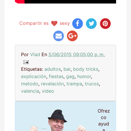
Compartir es
sexy
Por
Vlad
En
5/06/2015 09:05:00 p. m.
Etiquetas:
adultos
,
bar
,
body tricks
,
explicación
,
fiestas
,
gag
,
humor
,
metodo
,
revelación
,
trampa
,
trucos
,
valencia
,
video
Ofrez
co
ayud
a