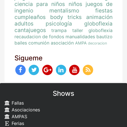
ciencia para niños
niños
juegos de
ingenio
mentalismo
fiestas
cumpleaños
body tricks
animación
adultos
psicología
globoflexia
cantajuegos
trampa
taller globoflexia
recaudacion de fondos
manualidades
bautizo
bailes
comunión
asociación
AMPA
decoracion
Sigueme
Shows
Fallas
Asociaciones
AMPAS
Ferias