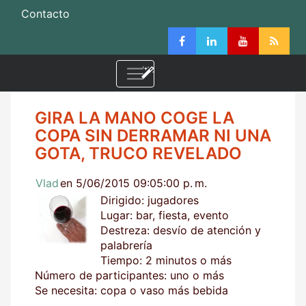
Contacto
GIRA LA MANO COGE LA
COPA SIN DERRAMAR NI UNA
GOTA, TRUCO REVELADO
Vlad
en 5/06/2015 09:05:00 p. m.
Dirigido: jugadores
Lugar: bar, fiesta, evento
Destreza: desvío de atención y
palabrería
Tiempo: 2 minutos o más
Número de participantes: uno o más
Se necesita: copa o vaso más bebida