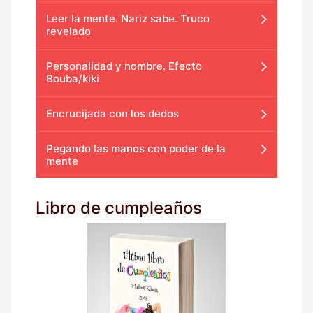
Leer la mente. Nariz sabe. Truco
revelado
Personalidad y nombre. Efecto
Bouba/kiki
Encrucijada con los dedos
Pegando las manos con poder de la
mente
Libro de cumpleaños