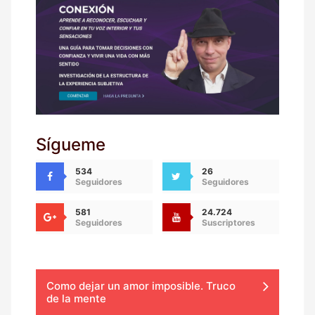
Sígueme
534
26
Seguidores
Seguidores
581
24.724
Seguidores
Suscriptores
Como dejar un amor imposible. Truco
de la mente