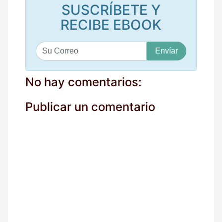
SUSCRÍBETE Y
RECIBE EBOOK
S
u
c
o
No hay comentarios:
r
r
Publicar un comentario
e
o
*