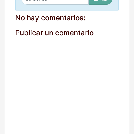
u
c
o
No hay comentarios:
r
r
Publicar un comentario
e
o
*