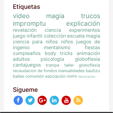
Etiquetas
video
magia
trucos
impromptu
explicación
revelación
ciencia
experimentos
juego
infantil
colección
escuela magia
ciencia para niños
niños
juegos de
ingenio
mentalismo
fiestas
cumpleaños
body tricks
animación
adultos
psicología
globoflexia
cantajuegos
trampa
taller globoflexia
recaudacion de fondos
manualidades
bautizo
bailes
comunión
asociación
AMPA
decoracion
Sigueme