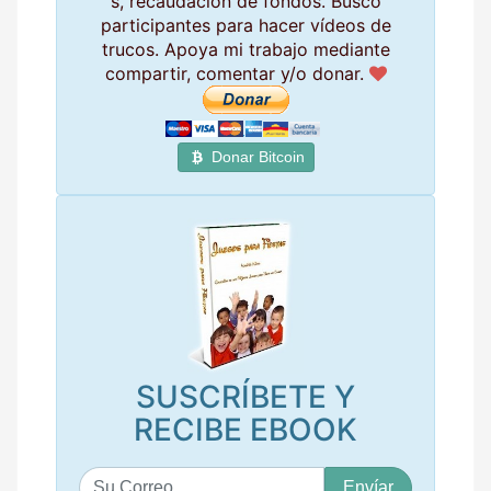
s, recaudación de fondos. Busco
participantes para hacer vídeos de
trucos. Apoya mi trabajo mediante
compartir, comentar y/o donar.
Donar Bitcoin
SUSCRÍBETE Y
RECIBE EBOOK
S