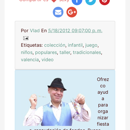
Por
Vlad
En
5/18/2012 09:07:00 p. m.
Etiquetas:
colección
,
infantil
,
juego
,
niños
,
populares
,
taller
,
tradicionales
,
valencia
,
video
Ofrez
co
ayud
a
para
orga
nizar
fiesta