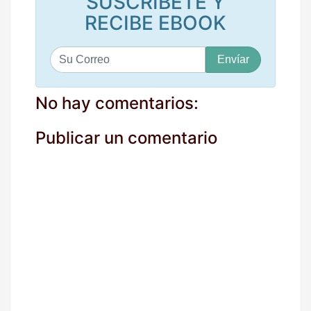
SUSCRÍBETE Y
RECIBE EBOOK
S
u
c
o
No hay comentarios:
r
r
Publicar un comentario
e
o
*