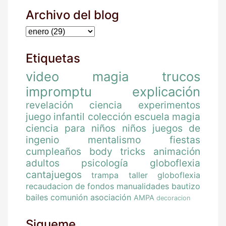
Archivo del blog
Etiquetas
video
magia
trucos
impromptu
explicación
revelación
ciencia
experimentos
juego
infantil
colección
escuela magia
ciencia para niños
niños
juegos de
ingenio
mentalismo
fiestas
cumpleaños
body tricks
animación
adultos
psicología
globoflexia
cantajuegos
trampa
taller globoflexia
recaudacion de fondos
manualidades
bautizo
bailes
comunión
asociación
AMPA
decoracion
Sigueme