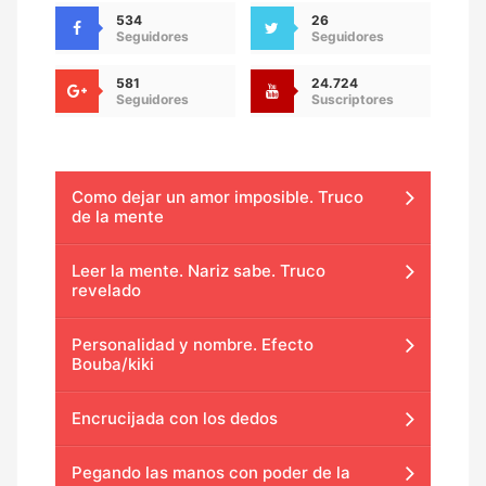
534
26
Seguidores
Seguidores
581
24.724
Seguidores
Suscriptores
Como dejar un amor imposible. Truco
de la mente
Leer la mente. Nariz sabe. Truco
revelado
Personalidad y nombre. Efecto
Bouba/kiki
Encrucijada con los dedos
Pegando las manos con poder de la