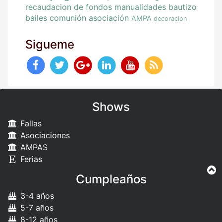
recaudacion de fondos
manualidades
bautizo
bailes
comunión
asociación
AMPA
decoracion
Sigueme
Shows
Fallas
Asociaciones
AMPAS
Ferias
Cumpleaños
3-4 años
5-7 años
8-12 años