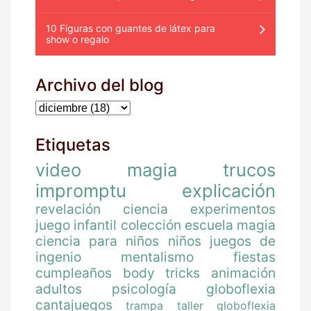
10 Figuras con guantes de látex para
show o regalo
Archivo del blog
Etiquetas
video
magia
trucos
impromptu
explicación
revelación
ciencia
experimentos
juego
infantil
colección
escuela magia
ciencia para niños
niños
juegos de
ingenio
mentalismo
fiestas
cumpleaños
body tricks
animación
adultos
psicología
globoflexia
cantajuegos
trampa
taller globoflexia