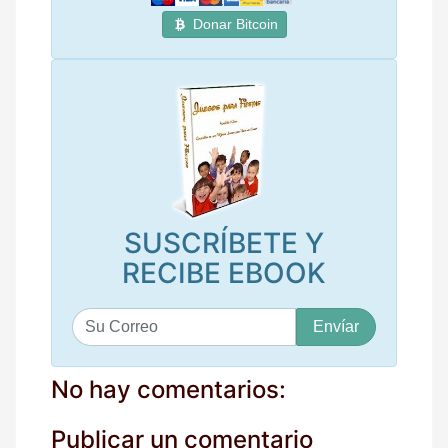
Donar Bitcoin
SUSCRÍBETE Y
RECIBE EBOOK
S
u
c
o
No hay comentarios:
r
r
Publicar un comentario