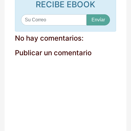
RECIBE EBOOK
S
u
c
o
No hay comentarios:
r
r
Publicar un comentario
e
o
*