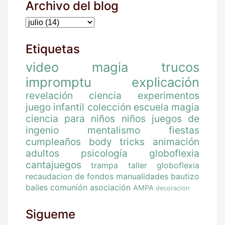
Archivo del blog
Etiquetas
video
magia
trucos
impromptu
explicación
revelación
ciencia
experimentos
juego
infantil
colección
escuela magia
ciencia para niños
niños
juegos de
ingenio
mentalismo
fiestas
cumpleaños
body tricks
animación
adultos
psicología
globoflexia
cantajuegos
trampa
taller globoflexia
recaudacion de fondos
manualidades
bautizo
bailes
comunión
asociación
AMPA
decoracion
Sigueme