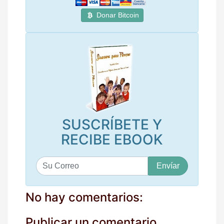
Donar Bitcoin
SUSCRÍBETE Y
RECIBE EBOOK
S
u
c
o
No hay comentarios:
r
r
Publicar un comentario