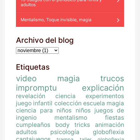
adultos
Mentalismo, Toque invisible, magia
Archivo del blog
Etiquetas
video
magia
trucos
impromptu
explicación
revelación
ciencia
experimentos
juego
infantil
colección
escuela magia
ciencia para niños
niños
juegos de
ingenio
mentalismo
fiestas
cumpleaños
body tricks
animación
adultos
psicología
globoflexia
cantajuegos
trampa
taller globoflexia