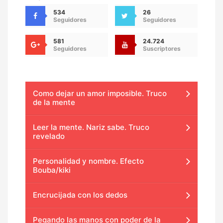
534
26
Seguidores
Seguidores
581
24.724
Seguidores
Suscriptores
Como dejar un amor imposible. Truco
de la mente
Leer la mente. Nariz sabe. Truco
revelado
Personalidad y nombre. Efecto
Bouba/kiki
Encrucijada con los dedos
Pegando las manos con poder de la