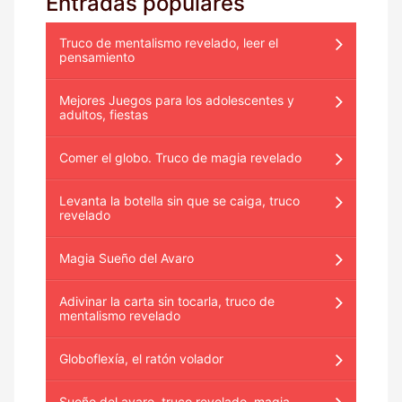
Entradas populares
Truco de mentalismo revelado, leer el
pensamiento
Mejores Juegos para los adolescentes y
adultos, fiestas
Comer el globo. Truco de magia revelado
Levanta la botella sin que se caiga, truco
revelado
Magia Sueño del Avaro
Adivinar la carta sin tocarla, truco de
mentalismo revelado
Globoflexía, el ratón volador
Sueño del avaro, truco revelado, magia