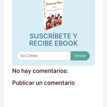
SUSCRÍBETE Y
RECIBE EBOOK
S
u
c
o
No hay comentarios:
r
r
Publicar un comentario
e
o
*