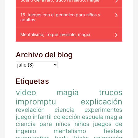
15 Juegos con el periódico para niños y
adultos
Mentalismo, Toque invisible, magia
Archivo del blog
Etiquetas
video
magia
trucos
impromptu
explicación
revelación
ciencia
experimentos
juego
infantil
colección
escuela magia
ciencia para niños
niños
juegos de
ingenio
mentalismo
fiestas
cumpleaños
body tricks
animación