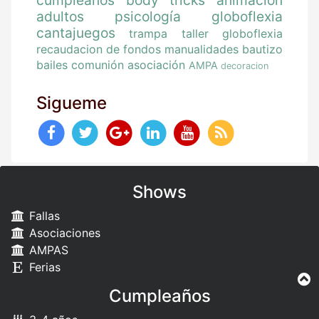
adultos
psicología
globoflexia
cantajuegos
trampa
taller globoflexia
recaudacion de fondos
manualidades
bautizo
bailes
comunión
asociación
AMPA
decoracion
Sigueme
Shows
Fallas
Asociaciones
AMPAS
Ferias
Cumpleaños