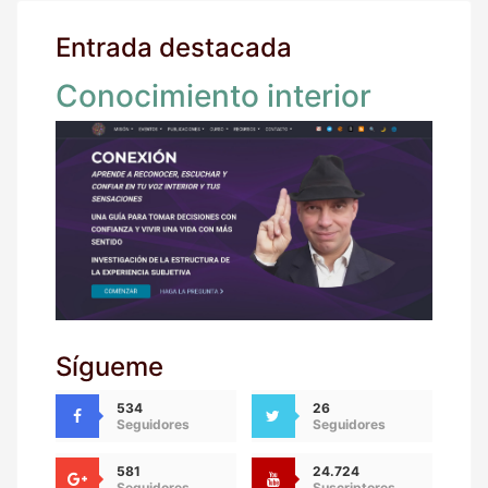
Entrada destacada
Conocimiento interior
Sígueme
534
26
Seguidores
Seguidores
581
24.724
Seguidores
Suscriptores