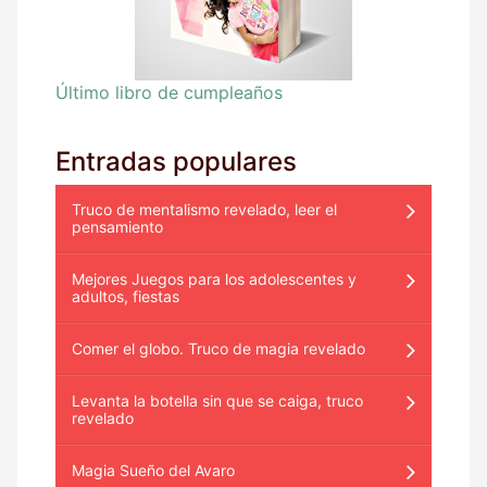
Último libro de cumpleaños
Entradas populares
Truco de mentalismo revelado, leer el
pensamiento
Mejores Juegos para los adolescentes y
adultos, fiestas
Comer el globo. Truco de magia revelado
Levanta la botella sin que se caiga, truco
revelado
Magia Sueño del Avaro