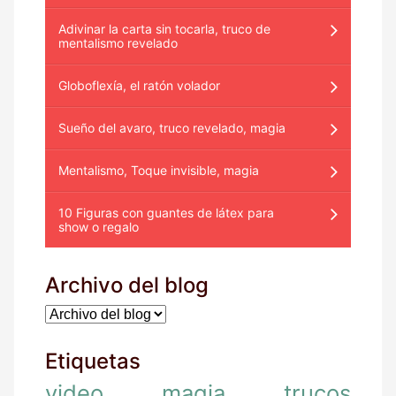
Adivinar la carta sin tocarla, truco de
mentalismo revelado
Globoflexía, el ratón volador
Sueño del avaro, truco revelado, magia
Mentalismo, Toque invisible, magia
10 Figuras con guantes de látex para
show o regalo
Archivo del blog
Etiquetas
video
magia
trucos