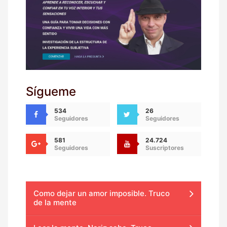
Sígueme
534
26
Seguidores
Seguidores
581
24.724
Seguidores
Suscriptores
Como dejar un amor imposible. Truco
de la mente