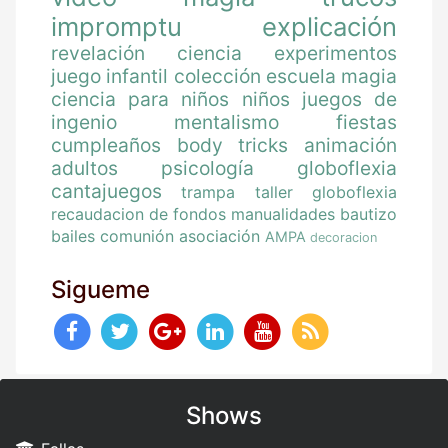
impromptu
explicación
revelación
ciencia
experimentos
juego
infantil
colección
escuela magia
ciencia para niños
niños
juegos de
ingenio
mentalismo
fiestas
cumpleaños
body tricks
animación
adultos
psicología
globoflexia
cantajuegos
trampa
taller globoflexia
recaudacion de fondos
manualidades
bautizo
bailes
comunión
asociación
AMPA
decoracion
Sigueme
Shows