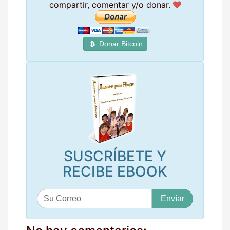
compartir, comentar y/o donar.
Donar Bitcoin
SUSCRÍBETE Y
RECIBE EBOOK
S
u
c
o