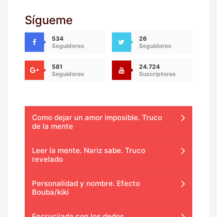
Sígueme
534
26
Seguidores
Seguidores
581
24.724
Seguidores
Suscriptores
Como dejar un amor imposible. Truco
de la mente
Leer la mente. Nariz sabe. Truco
revelado
Personalidad y nombre. Efecto
Bouba/kiki
Encrucijada con los dedos