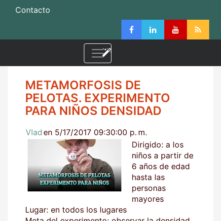
Contacto
METAMORFOSIS DE
PELOTAS. EXPERIMENTO
PARA NIÑOS DENSIDAD
Vlad
en 5/17/2017 09:30:00 p. m.
Dirigido: a los
niños a partir de
6 años de edad
hasta las
personas
mayores
Lugar: en todos los lugares
Meta del experimento: observar la densidad