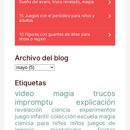
Sueño del avaro, truco revelado, magia
15 Juegos con el periódico para niños y
adultos
10 Figuras con guantes de látex para
show o regalo
Archivo del blog
Etiquetas
video
magia
trucos
impromptu
explicación
revelación
ciencia
experimentos
juego
infantil
colección
escuela magia
ciencia para niños
niños
juegos de
ingenio
mentalismo
fiestas