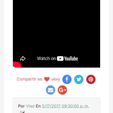
Compartir es
sexy
Por
Vlad
En
5/17/2017 09:30:00 p. m.