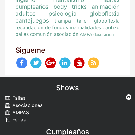
cumpleaños
body tricks
animación
adultos
psicología
globoflexia
cantajuegos
trampa
taller globoflexia
recaudacion de fondos
manualidades
bautizo
bailes
comunión
asociación
AMPA
decoracion
Sigueme
Shows
Fallas
Asociaciones
AMPAS
Ferias
Cumpleaños