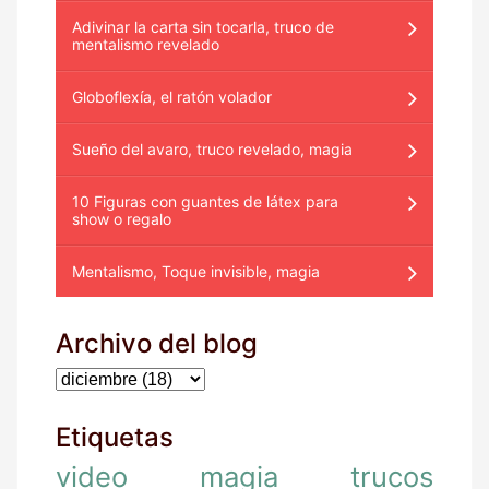
Adivinar la carta sin tocarla, truco de
mentalismo revelado
Globoflexía, el ratón volador
Sueño del avaro, truco revelado, magia
10 Figuras con guantes de látex para
show o regalo
Mentalismo, Toque invisible, magia
Archivo del blog
Etiquetas
video
magia
trucos