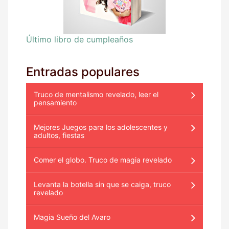
Último libro de cumpleaños
Entradas populares
Truco de mentalismo revelado, leer el
pensamiento
Mejores Juegos para los adolescentes y
adultos, fiestas
Comer el globo. Truco de magia revelado
Levanta la botella sin que se caiga, truco
revelado
Magia Sueño del Avaro