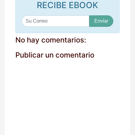
RECIBE EBOOK
S
u
c
o
No hay comentarios:
r
r
Publicar un comentario
e
o
*