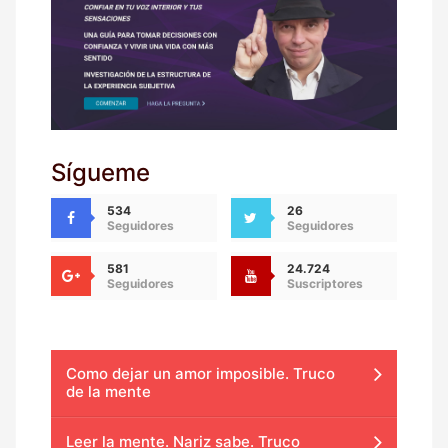
Sígueme
534
26
Seguidores
Seguidores
581
24.724
Seguidores
Suscriptores
Como dejar un amor imposible. Truco
de la mente
Leer la mente. Nariz sabe. Truco