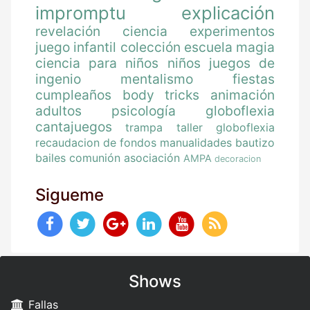
impromptu
explicación
revelación
ciencia
experimentos
juego
infantil
colección
escuela magia
ciencia para niños
niños
juegos de
ingenio
mentalismo
fiestas
cumpleaños
body tricks
animación
adultos
psicología
globoflexia
cantajuegos
trampa
taller globoflexia
recaudacion de fondos
manualidades
bautizo
bailes
comunión
asociación
AMPA
decoracion
Sigueme
Shows
Fallas