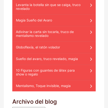
Levanta la botella sin que se caiga, truco
revelado
Magia Sueño del Avaro
Adivinar la carta sin tocarla, truco de
mentalismo revelado
Globoflexía, el ratón volador
Sueño del avaro, truco revelado, magia
10 Figuras con guantes de látex para
show o regalo
Mentalismo, Toque invisible, magia
Archivo del blog