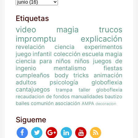
Etiquetas
video
magia
trucos
impromptu
explicación
revelación
ciencia
experimentos
juego
infantil
colección
escuela magia
ciencia para niños
niños
juegos de
ingenio
mentalismo
fiestas
cumpleaños
body tricks
animación
adultos
psicología
globoflexia
cantajuegos
trampa
taller globoflexia
recaudacion de fondos
manualidades
bautizo
bailes
comunión
asociación
AMPA
decoracion
Sigueme