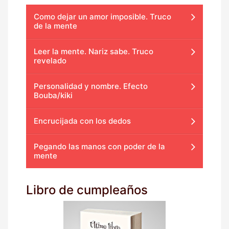
Como dejar un amor imposible. Truco
de la mente
Leer la mente. Nariz sabe. Truco
revelado
Personalidad y nombre. Efecto
Bouba/kiki
Encrucijada con los dedos
Pegando las manos con poder de la
mente
Libro de cumpleaños