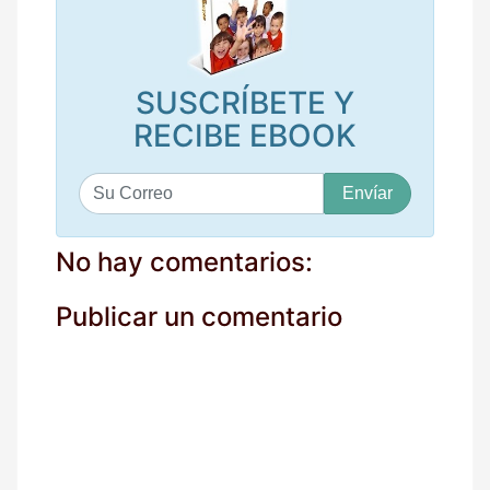
SUSCRÍBETE Y
RECIBE EBOOK
S
u
c
o
No hay comentarios:
r
r
Publicar un comentario
e
o
*